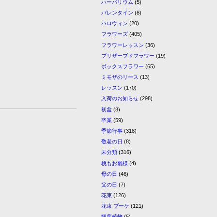
ハーバリウム
(5)
バレンタイン
(8)
ハロウィン
(20)
フラワーズ
(405)
フラワーレッスン
(36)
プリザーブドフラワー
(19)
ボックスフラワー
(65)
ミモザのリース
(13)
レッスン
(170)
入荷のお知らせ
(298)
初盆
(8)
卒業
(59)
季節行事
(318)
敬老の日
(8)
未分類
(316)
桃もお雛様
(4)
母の日
(46)
父の日
(7)
花束
(126)
花束 ブーケ
(121)
観葉植物
(5)