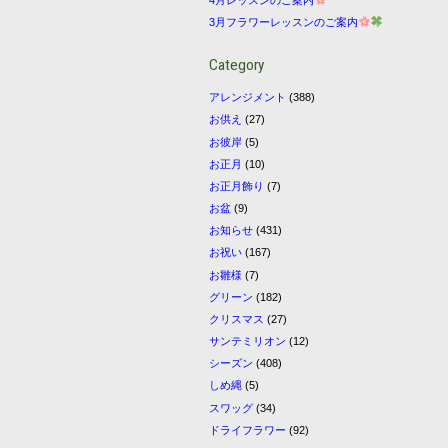
3月フラワーレッスンのご案内
Category
アレンジメント
(388)
お供え
(27)
お彼岸
(5)
お正月
(10)
お正月飾り
(7)
お盆
(9)
お知らせ
(431)
お祝い
(167)
お雛様
(7)
グリーン
(182)
クリスマス
(27)
サンテミリオン
(12)
シーズン
(408)
しめ縄
(5)
スワッグ
(34)
ドライフラワー
(92)