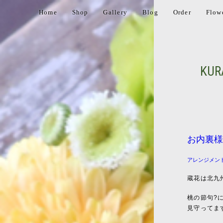
Home
Shop
Gallery
Blog
Order
Flow
KUR
お内裏様
アレンジメン
蔵花は北九
桃の節句?
見守ってま