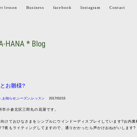
er lesson
Business
facebook
Instagram
Contact
A-HANA * Blog
とお雛様?
ト
,
お知らせ
,
シーズン
,
レッスン
2017/02/15
州市小倉北区三郎丸の花屋です。
に向けておひなさまをシンプルにウインドーディスプレイしています?お内裏
す?夜もライティングしてますので、通りかかったら声かけおねがいします?