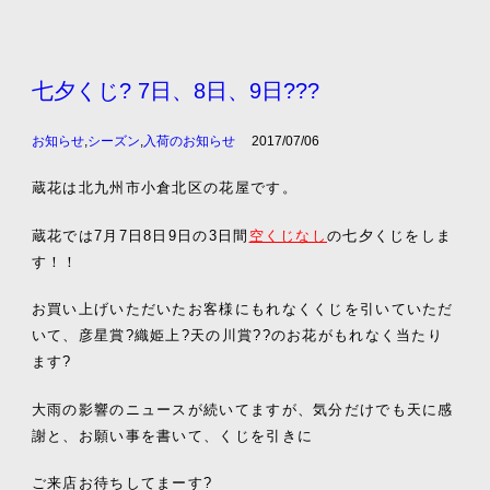
七夕くじ? 7日、8日、9日???
お知らせ
,
シーズン
,
入荷のお知らせ
2017/07/06
蔵花は北九州市小倉北区の花屋です。
蔵花では7月7日8日9日の3日間
空くじなし
の七夕くじをしま
す！！
お買い上げいただいたお客様にもれなくくじを引いていただ
いて、彦星賞?織姫上?天の川賞??のお花がもれなく当たり
ます?
大雨の影響のニュースが続いてますが、気分だけでも天に感
謝と、お願い事を書いて、くじを引きに
ご来店お待ちしてまーす?