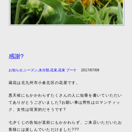
感謝?
お知らせ
,
シーズン
,
未分類
,
花束
,
花束 ブーケ
2017/07/09
蔵花は北九州市小倉北区の花屋です。
悪天候にもかかわらずたくさんの人に短冊を書いていただい
てありがとうございました?お願い事は男性はロマンティッ
ク、女性は現実的だそうです?
七夕くじの告知が直前にもかかわらず、ご来店いただいたお
客様には楽しんでいただけました???