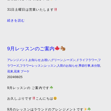
31日土曜日は営業いたします
続きを読む
9月レッスンのご案内
アレンジメント
,
お知らせ
,
お祝い
,
グリーン
,
シーズン
,
ドライフラワー
,
フ
ラワーズ
,
フラワーレッスン
,
レッスン
,
入荷のお知らせ
,
季節行事
,
未分類
,
花束
,
花束 ブーケ
2024/08/25
9月レッスンの ご案内です
お久しぶりです
こんにちは
9月のレッスンはラウンドのアレンジメントです