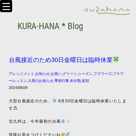
KURA-HANA * Blog
台風接近のため30日金曜日は臨時休業
アレンジメント
,
お知らせ
,
お祝い
,
グリーン
,
シーズン
,
フラワーズ
,
フラワ
ーレッスン
,
入荷のお知らせ
,
季節行事
,
未分類
,
送別
2024/08/29
大型台風接近のため、
8月30日金曜日は臨時休業いたしま
す
北九州は、今年最初の台風
皆様お気をつけくださいね