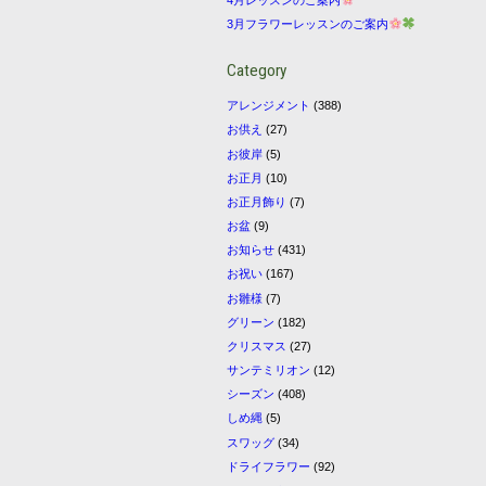
3月フラワーレッスンのご案内
Category
アレンジメント
(388)
お供え
(27)
お彼岸
(5)
お正月
(10)
お正月飾り
(7)
お盆
(9)
お知らせ
(431)
お祝い
(167)
お雛様
(7)
グリーン
(182)
クリスマス
(27)
サンテミリオン
(12)
シーズン
(408)
しめ縄
(5)
スワッグ
(34)
ドライフラワー
(92)