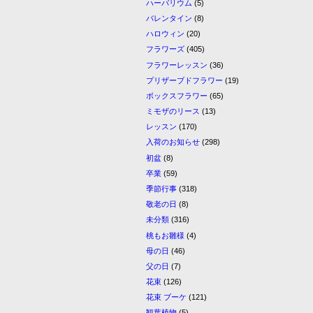
ハーバリウム
(5)
バレンタイン
(8)
ハロウィン
(20)
フラワーズ
(405)
フラワーレッスン
(36)
プリザーブドフラワー
(19)
ボックスフラワー
(65)
ミモザのリース
(13)
レッスン
(170)
入荷のお知らせ
(298)
初盆
(8)
卒業
(59)
季節行事
(318)
敬老の日
(8)
未分類
(316)
桃もお雛様
(4)
母の日
(46)
父の日
(7)
花束
(126)
花束 ブーケ
(121)
観葉植物
(5)