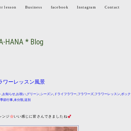
er lesson
Business
facebook
Instagram
Contact
A-HANA * Blog
ラワーレッスン風景
ト
,
お知らせ
,
お祝い
,
グリーン
,
シーズン
,
ドライフラワー
,
フラワーズ
,
フラワーレッスン
,
ボック
,
季節行事
,
未分類
,
送別
レンジ
いい感じに皆さんできましたね