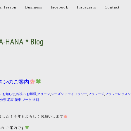
er lesson
Business
facebook
Instagram
Contact
A-HANA * Blog
スンのご案内
ト
,
お知らせ
,
お祝い
,
お雛様
,
グリーン
,
シーズン
,
ドライフラワー
,
フラワーズ
,
フラワーレッスン
未分類
,
花束
,
花束 ブーケ
,
送別
ました！今年もよろしくお願いします
ンの ご案内です