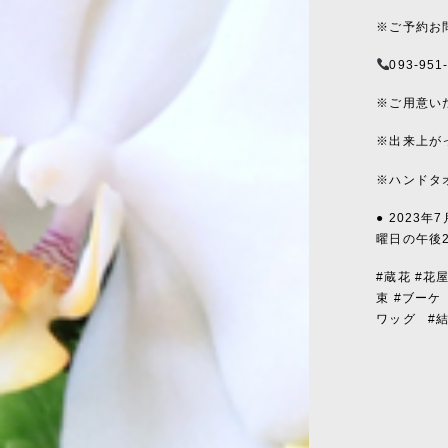
※ご予約お
093-951
※ご用意い
※出来上が
※ハンドタ
● 2023
曜日の午後
#蔵花 #花
束 #ブーケ
ワッグ
#