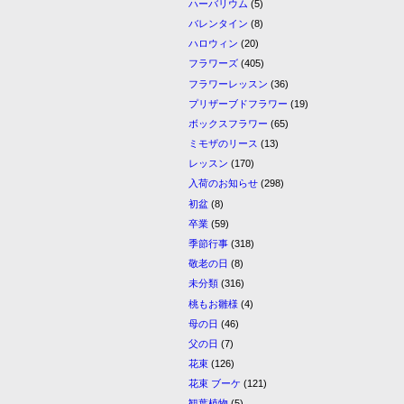
ハーバリウム
(5)
バレンタイン
(8)
ハロウィン
(20)
フラワーズ
(405)
フラワーレッスン
(36)
プリザーブドフラワー
(19)
ボックスフラワー
(65)
ミモザのリース
(13)
レッスン
(170)
入荷のお知らせ
(298)
初盆
(8)
卒業
(59)
季節行事
(318)
敬老の日
(8)
未分類
(316)
桃もお雛様
(4)
母の日
(46)
父の日
(7)
花束
(126)
花束 ブーケ
(121)
観葉植物
(5)