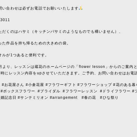
問い合わせは必ずお電話でお願いいたします
-3011
ただくのはハサミ（キッチンバサミのようなものでも構いません）、
った作品を持ち帰るための大きめの袋。
オルが1つあると便利です。
年7月より、レッスンは蔵花のホームページの「flower lesson」からのご
2時にレッスン内容をupさせていただきます。ご予約、お問い合わせはお電
屋 #お花屋さん #小倉花屋 #フラワーギフト #フラワーショップ #花のある暮
#ボックスフラワー
#ブライダル
#フラワーレッスン
#ドライフラワー #
結婚記念日 #サンテミリオン #arrangement #春の花 #ひな祭り