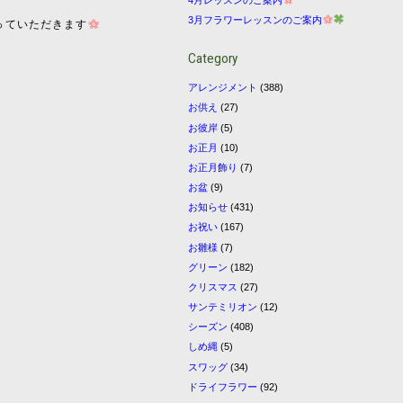
3月フラワーレッスンのご案内
っていただきます
Category
アレンジメント
(388)
お供え
(27)
お彼岸
(5)
お正月
(10)
お正月飾り
(7)
お盆
(9)
お知らせ
(431)
お祝い
(167)
お雛様
(7)
グリーン
(182)
クリスマス
(27)
サンテミリオン
(12)
シーズン
(408)
しめ縄
(5)
スワッグ
(34)
ドライフラワー
(92)