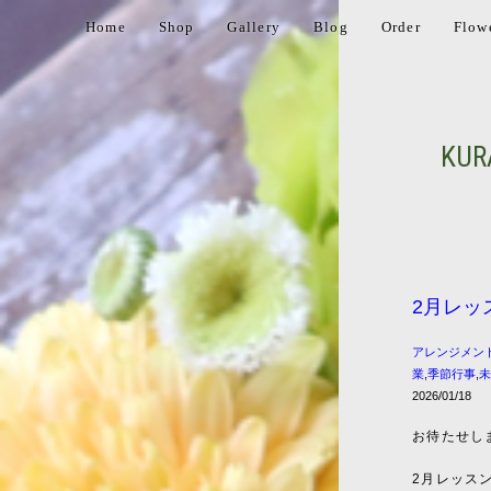
Home
Shop
Gallery
Blog
Order
Flow
KUR
2月レッ
アレンジメン
業
,
季節行事
,
2026/01/18
お待たせし
2月レッス