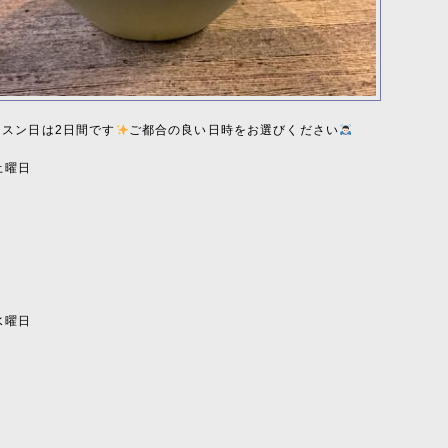
ッスン日は2日間です
ご都合の良い日時をお選びください
日土曜日
〜
〜
〜
日水曜日
〜
〜
〜