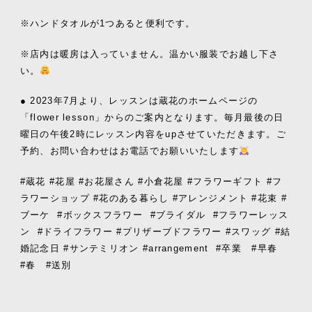
※ハンドタオルが1つあると便利です。
※店内は暖房は入っていません。温かい服装でお越し下さ
い。
● 2023年7月より、レッスンは蔵花のホームページの
「flower lesson」からのご案内となります。毎月最後の日
曜日の午後2時にレッスン内容をupさせていただきます。ご
予約、お問い合わせはお電話でお願いいたします
#蔵花 #花屋 #お花屋さん #小倉花屋 #フラワーギフト #フ
ラワーショップ #花のある暮らし #アレンジメント #花束 #
ブーケ
#ボックスフラワー
#ブライダル
#フラワーレッス
ン
#ドライフラワー #プリザーブドフラワー #スワッグ #結
婚記念日 #サンテミリオン #arrangement
#卒業 #早春
#春 #送別