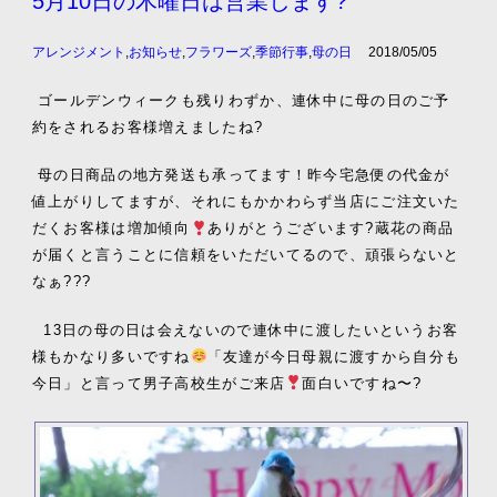
5月10日の木曜日は営業します?
アレンジメント
,
お知らせ
,
フラワーズ
,
季節行事
,
母の日
2018/05/05
ゴールデンウィークも残りわずか、連休中に母の日のご予
約をされるお客様増えましたね?
母の日商品の地方発送も承ってます！昨今宅急便の代金が
値上がりしてますが、それにもかかわらず当店にご注文いた
だくお客様は増加傾向
ありがとうございます?蔵花の商品
が届くと言うことに信頼をいただいてるので、頑張らないと
なぁ???
13日の母の日は会えないので連休中に渡したいというお客
様もかなり多いですね
「友達が今日母親に渡すから自分も
今日」と言って男子高校生がご来店
面白いですね〜?