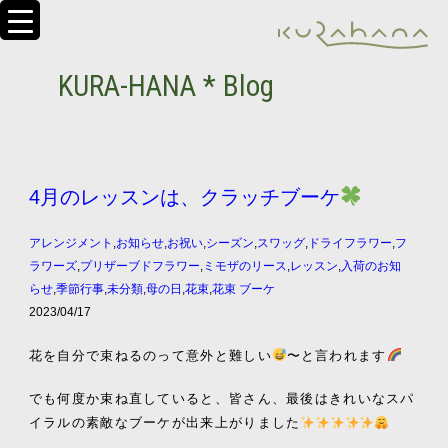
KURA-HANA * Blog
4月のレッスンは、クラッチブーケ
アレンジメント
,
お知らせ
,
お祝い
,
シーズン
,
スワッグ
,
ドライフラワー
,
フ
ラワーズ
,
プリザーブドフラワー
,
ミモザのリース
,
レッスン
,
入荷のお知
らせ
,
季節行事
,
未分類
,
母の日
,
花束
,
花束 ブーケ
2023/04/17
花を自分で束ねるのって意外と難しい
〜と言われます
でも何度か束ね直していると、皆さん、最後はきれいなスパ
イラルの素敵なブーケが出来上がりました