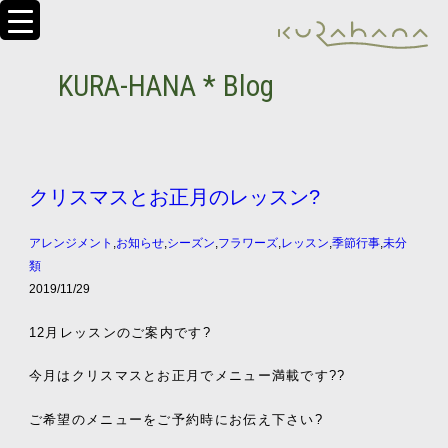
KURA-HANA * Blog
クリスマスとお正月のレッスン?
アレンジメント
,
お知らせ
,
シーズン
,
フラワーズ
,
レッスン
,
季節行事
,
未分
類
2019/11/29
12
月レッスンのご案内です
?
今月はクリスマスとお正月でメニュー満載です
??
ご希望のメニューをご予約時にお伝え下さい
?