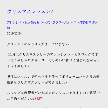
クリスマスレッスン?
アレンジメント
,
お知らせ
,
シーズン
,
フラワーズ
,
レッスン
,
季節行事
,
未分
類
2019/11/24
クリスマスのレッスン始まっています??
11月はクリスマスツリーのアレンジメントとスワッグです
モミやヒムロスギ、ユーカリのいい香りに包まれながらワ
イワイ楽しく?
9月にレッスンで使った器を使ってボリュームたっぷりの個
性的なクリスマスツリーができました?
スワッグは希望者がいればまだレッスンできますので電話で
ご予約くださいね?‍
?