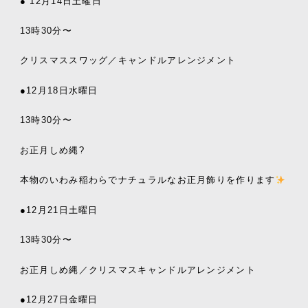
● 12
月
14
日土曜日
13
時
30
分〜
クリスマススワッグ／キャンドルアレンジメント
●12
月
18
日水曜日
13
時
30
分〜
お正月しめ縄
?
本物のいわみ稲わらでナチュラルなお正月飾りを作ります
●12
月
21
日土曜日
13
時
30
分〜
お正月しめ縄／クリスマスキャンドルアレンジメント
●12
月
27
日金曜日