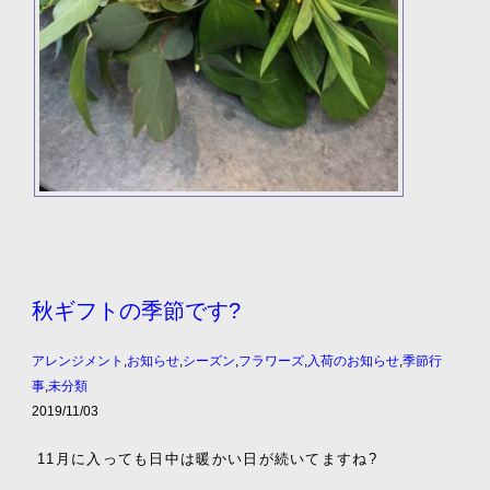
秋ギフトの季節です?
アレンジメント
,
お知らせ
,
シーズン
,
フラワーズ
,
入荷のお知らせ
,
季節行
事
,
未分類
2019/11/03
11月に入っても日中は暖かい日が続いてますね?