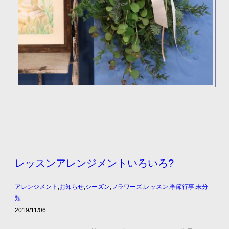
レッスンアレンジメントいろいろ?
アレンジメント
,
お知らせ
,
シーズン
,
フラワーズ
,
レッスン
,
季節行事
,
未分
類
2019/11/06