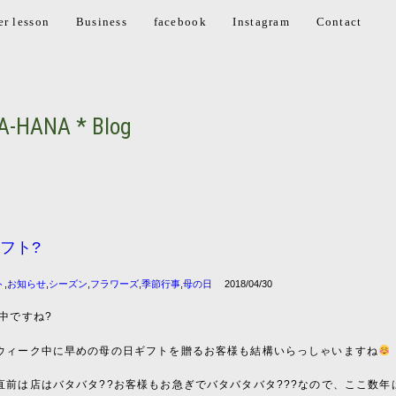
er lesson
Business
facebook
Instagram
Contact
A-HANA * Blog
フト?
ト
,
お知らせ
,
シーズン
,
フラワーズ
,
季節行事
,
母の日
2018/04/30
中ですね?
ウィーク中に早めの母の日ギフトを贈るお客様も結構いらっしゃいますね
直前は店はバタバタ??お客様もお急ぎでバタバタバタ???なので、ここ数