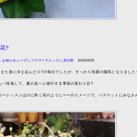
花?
ト
,
お知らせ
,
シーズン
,
フラワーズ
,
レッスン
,
未分類
2018/04/20
?また急に冷え込んだり?の毎日でしたが、すっかり初夏の陽気となりました
も一段落して、夏の花へと移行する季節の変わり目?
ワーレッスンはのに咲く花のように〜〜のイメージで、バスケットにみなさ