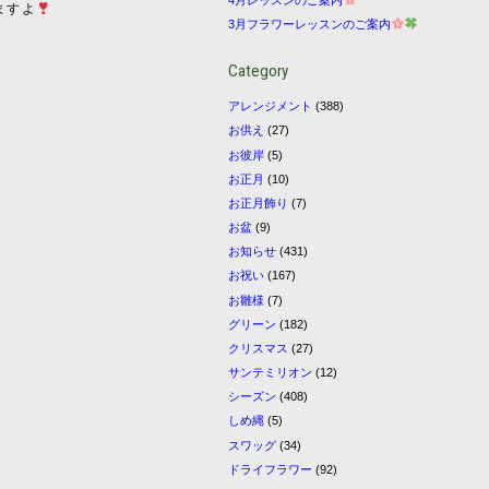
ますよ
3月フラワーレッスンのご案内
Category
アレンジメント
(388)
お供え
(27)
お彼岸
(5)
お正月
(10)
お正月飾り
(7)
お盆
(9)
お知らせ
(431)
お祝い
(167)
お雛様
(7)
グリーン
(182)
クリスマス
(27)
サンテミリオン
(12)
シーズン
(408)
しめ縄
(5)
スワッグ
(34)
ドライフラワー
(92)