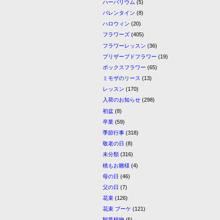
ハーバリウム
(5)
バレンタイン
(8)
ハロウィン
(20)
フラワーズ
(405)
フラワーレッスン
(36)
プリザーブドフラワー
(19)
ボックスフラワー
(65)
ミモザのリース
(13)
レッスン
(170)
入荷のお知らせ
(298)
初盆
(8)
卒業
(59)
季節行事
(318)
敬老の日
(8)
未分類
(316)
桃もお雛様
(4)
母の日
(46)
父の日
(7)
花束
(126)
花束 ブーケ
(121)
観葉植物
(5)