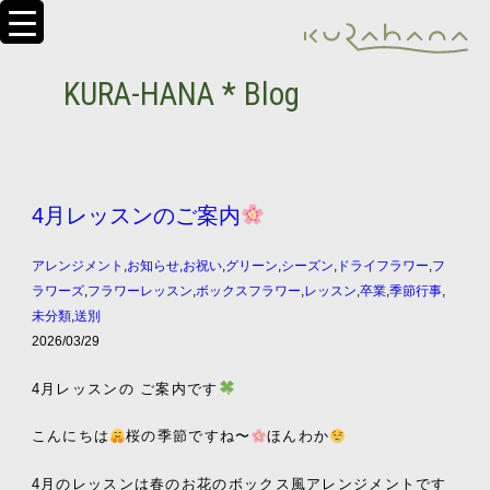
KURA-HANA * Blog
4月レッスンのご案内
アレンジメント
,
お知らせ
,
お祝い
,
グリーン
,
シーズン
,
ドライフラワー
,
フ
ラワーズ
,
フラワーレッスン
,
ボックスフラワー
,
レッスン
,
卒業
,
季節行事
,
未分類
,
送別
2026/03/29
4月レッスンの ご案内です
こんにちは
桜の季節ですね〜
ほんわか
4月のレッスンは春のお花のボックス風アレンジメントです