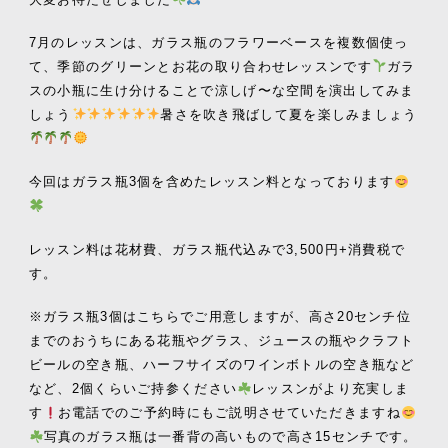
7月のレッスンは、ガラス瓶のフラワーベースを複数個使っ
て、季節のグリーンとお花の取り合わせレッスンです
ガラ
スの小瓶に生け分けることで涼しげ〜な空間を演出してみま
しょう
暑さを吹き飛ばして夏を楽しみましょう
今回はガラス瓶3個を含めたレッスン料となっております
レッスン料は花材費、ガラス瓶代込みで
3,500
円
+
消費税で
す。
※ガラス瓶3個はこちらでご用意しますが、高さ20センチ位
までのおうちにある花瓶やグラス、ジュースの瓶やクラフト
ビールの空き瓶、ハーフサイズのワインボトルの空き瓶など
など、2個くらいご持参ください
レッスンがより充実しま
す
お電話でのご予約時にもご説明させていただきますね
写真のガラス瓶は一番背の高いもので高さ15センチです。