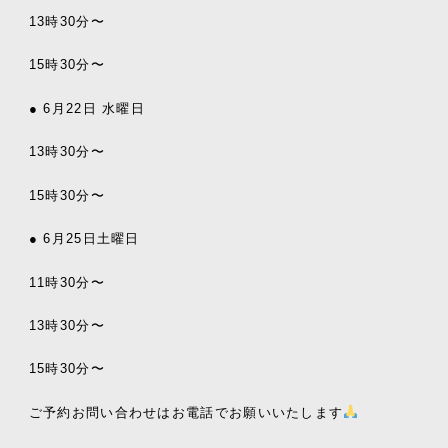
13
時
30
分〜
15
時
30
分〜
● 6
月
22
日
水曜日
13
時
30
分〜
15
時
30
分〜
● 6
月
25
日土曜日
11
時
30
分〜
13
時
30
分〜
15
時
30
分〜
ご予約お問い合わせはお電話でお願いいたします