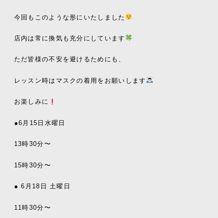
今回もこのような形にいたしました
店内は常に換気も充分にしています
ただ皆様の不安を避けるためにも、
レッスン時はマスクの着用をお願いします
お楽しみに
●6月15日水曜日
13時30分〜
15時30分〜
● 6
月18
日
土曜日
11
時
30
分〜