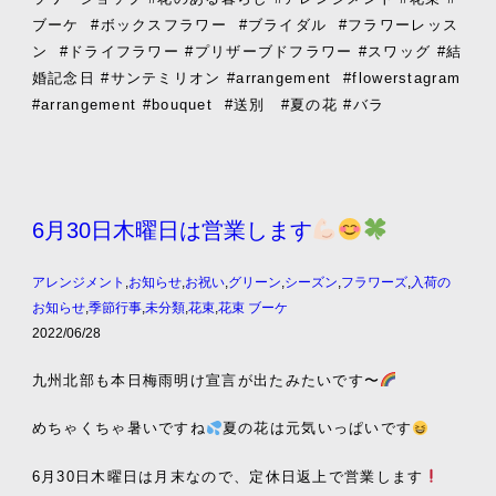
ブーケ
#
ボックスフラワー
#
ブライダル
#
フラワーレッス
ン
#
ドライフラワー
#
プリザーブドフラワー
#
スワッグ
#
結
婚記念日
#
サンテミリオン
#arrangement
#flowerstagram
#arrangement #bouquet
#送別
#夏の花 #
バラ
6月30日木曜日は営業します
アレンジメント
,
お知らせ
,
お祝い
,
グリーン
,
シーズン
,
フラワーズ
,
入荷の
お知らせ
,
季節行事
,
未分類
,
花束
,
花束 ブーケ
2022/06/28
九州北部も本日梅雨明け宣言が出たみたいです〜
めちゃくちゃ暑いですね
夏の花は元気いっぱいです
6月30日木曜日は月末なので、定休日返上で営業します