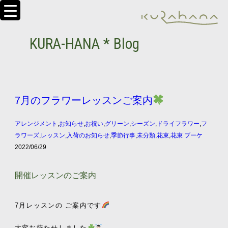
KURA-HANA * Blog
7月のフラワーレッスンご案内
アレンジメント
,
お知らせ
,
お祝い
,
グリーン
,
シーズン
,
ドライフラワー
,
フ
ラワーズ
,
レッスン
,
入荷のお知らせ
,
季節行事
,
未分類
,
花束
,
花束 ブーケ
2022/06/29
開催レッスンのご案内
7月
レッスンの
ご案内です
大変お待たせしました