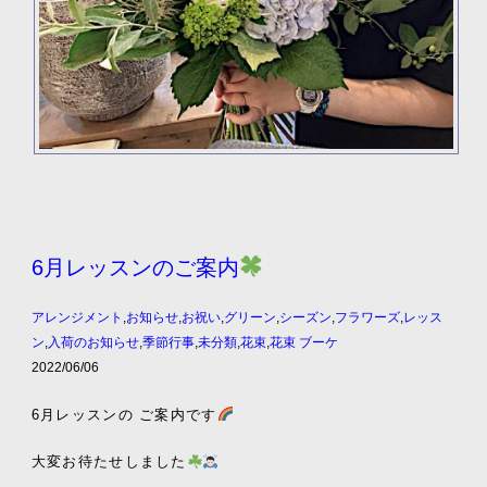
6月レッスンのご案内
アレンジメント
,
お知らせ
,
お祝い
,
グリーン
,
シーズン
,
フラワーズ
,
レッス
ン
,
入荷のお知らせ
,
季節行事
,
未分類
,
花束
,
花束 ブーケ
2022/06/06
6
月レッスンの
ご案内です
大変お待たせしました