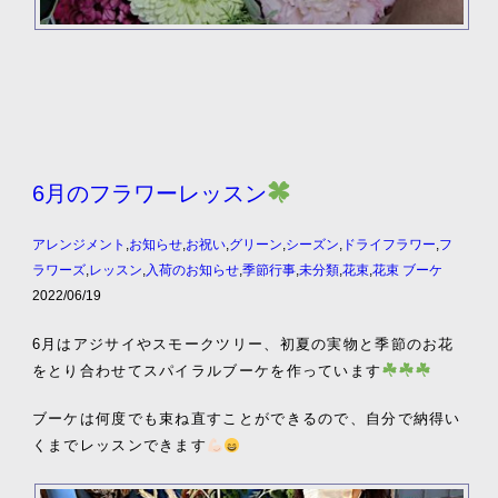
6月のフラワーレッスン
アレンジメント
,
お知らせ
,
お祝い
,
グリーン
,
シーズン
,
ドライフラワー
,
フ
ラワーズ
,
レッスン
,
入荷のお知らせ
,
季節行事
,
未分類
,
花束
,
花束 ブーケ
2022/06/19
6月はアジサイやスモークツリー、初夏の実物と季節のお花
をとり合わせてスパイラルブーケを作っています
ブーケは何度でも束ね直すことができるので、自分で納得い
くまでレッスンできます