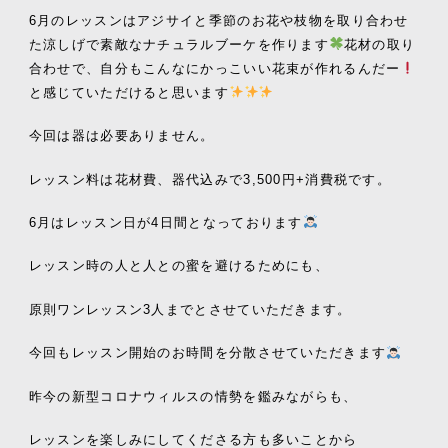
6月のレッスンはアジサイと季節のお花や枝物を取り合わせ
た涼しげで素敵なナチュラルブーケを作ります
花材の取り
合わせで、自分もこんなにかっこいい花束が作れるんだー
と感じていただけると思います
今回は器は必要ありません。
レッスン料は花材費、器代込みで
3,500
円
+
消費税です。
6
月はレッスン日が4
日間となっております
レッスン時の人と人との蜜を避けるためにも、
原則ワンレッスン
3
人までとさせていただきます。
今回もレッスン開始のお時間を分散させていただきます
昨今の新型コロナウィルスの情勢を鑑みながらも、
レッスンを楽しみにしてくださる方も多いことから