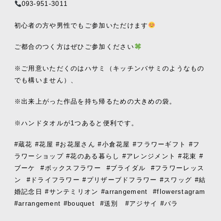
093-951-3011
初心者の方や男性でもご参加いただけます
ご都合のつく方はぜひご参加ください
※
ご用意いただくのはハサミ（キッチンバサミのようなもの
でも構いません）、
※
出来上がった作品を持ち帰るための大きめの袋。
※
ハンドタオルが
1
つあると便利です。
#
蔵花
#
花屋
#
お花屋さん
#
小倉花屋
#
フラワーギフト
#
フ
ラワーショップ
#
花のある暮らし
#
アレンジメント
#
花束
#
ブーケ
#
ボックスフラワー
#
ブライダル
#
フラワーレッス
ン
#
ドライフラワー
#
プリザーブドフラワー
#
スワッグ
#
結
婚記念日
#
サンテミリオン
#arrangement
#flowerstagram
#arrangement #bouquet
#送別
#アジサイ #
バラ