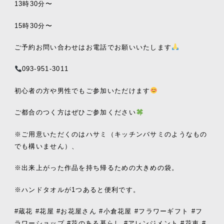
13
時
30
分〜
15
時
30
分〜
ご予約お問い合わせはお電話でお願いいたします
093-951-3011
初心者の方や男性でもご参加いただけます
ご都合のつく方はぜひご参加ください
※
ご用意いただくのはハサミ（キッチンバサミのようなもの
でも構いません）、
※
出来上がった作品を持ち帰るための大きめの袋。
※
ハンドタオルが
1
つあると便利です。
#
蔵花
#
花屋
#
お花屋さん
#
小倉花屋
#
フラワーギフト
#
フ
ラワーショップ
#
花のある暮らし
#
アレンジメント
#
花束
#