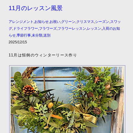
11月のレッスン風景
アレンジメント
,
お知らせ
,
お祝い
,
グリーン
,
クリスマス
,
シーズン
,
スワッ
グ
,
ドライフラワー
,
フラワーズ
,
フラワーレッスン
,
レッスン
,
入荷のお知
らせ
,
季節行事
,
未分類
,
送別
2025/12/15
11月は恒例のウィンターリース作り