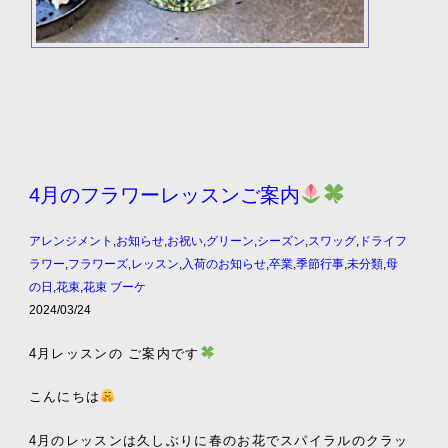
4月のフラワーレッスンご案内
アレンジメント
,
お知らせ
,
お祝い
,
グリーン
,
シーズン
,
スワッグ
,
ドライフ
ラワー
,
フラワーズ
,
レッスン
,
入荷のお知らせ
,
卒業
,
季節行事
,
未分類
,
母
の日
,
花束
,
花束 ブーケ
2024/03/24
4月レッスンの ご案内です
こんにちは
4月のレッスンは久しぶりに春のお花でスパイラルのクラッ