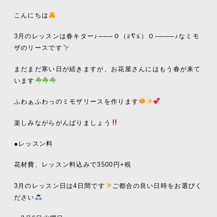
こんにちは
3月のレッスンは春キター♪───Ｏ（≧∇≦）Ｏ────♪なミモ
ザのリースです
まだまだ寒い日が続きますが、お花屋さんにはもう春が来て
います
ふわぁふわっのミモザリースを作ります
楽しみながらがんばりましょう
●レッスン料
花材費、レッスン料込みで3500円+税
3月のレッスン日は4日間です
ご都合の良い日時をお選びく
ださい