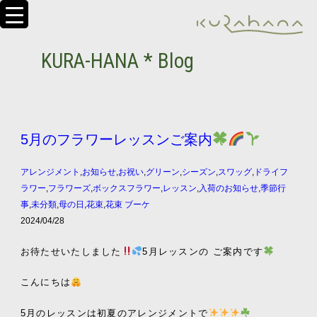
KURA-HANA * Blog
5月のフラワーレッスンご案内
アレンジメント
,
お知らせ
,
お祝い
,
グリーン
,
シーズン
,
スワッグ
,
ドライフ
ラワー
,
フラワーズ
,
ボックスフラワー
,
レッスン
,
入荷のお知らせ
,
季節行
事
,
未分類
,
母の日
,
花束
,
花束 ブーケ
2024/04/28
お待たせいたしました
5月レッスンの ご案内です
こんにちは
5月のレッスンは初夏のアレンジメントで