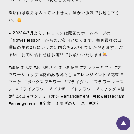
※店内は暖房は入っていません。温かい服装でお越し下さ
い。
● 2023年7月より、レッスンは蔵花のホームページの
「flower lesson」からのご案内となります。毎月最後の日
曜日の午後2時にレッスン内容をupさせていただきます。ご
予約、お問い合わせはお電話でお願いいたします
#蔵花 #花屋 #お花屋さん #小倉花屋 #フラワーギフト #フ
ラワーショップ #花のある暮らし #アレンジメント #花束 #
ブーケ
#ボックスフラワー
#ブライダル
#フラワーレッス
ン
#ドライフラワー #プリザーブドフラワー #スワッグ #結
婚記念日 #サンテミリオン #arrangement
#flowerstagram
#arrangement
#卒業 ミモザのリース #送別