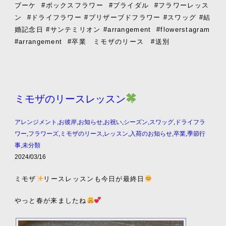
ブーケ
#ボックスフラワー
#ブライダル
#フラワーレッス
ン
#ドライフラワー #プリザーブドフラワー #スワッグ #結
婚記念日 #サンテミリオン #arrangement
#flowerstagram
#arrangement
#卒業 ミモザのリース #送別
ミモザのリースレッスン
アレンジメント
,
お彼岸
,
お知らせ
,
お祝い
,
シーズン
,
スワッグ
,
ドライフラ
ワー
,
フラワーズ
,
ミモザのリース
,
レッスン
,
入荷のお知らせ
,
卒業
,
季節行
事
,
未分類
2024/03/16
ミモザ
リースレッスンも今日が最終日
やっと春が来ましたね