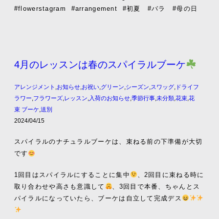
#flowerstagram
#arrangement
#初夏 #バラ #母の日
4月のレッスンは春のスパイラルブーケ
アレンジメント
,
お知らせ
,
お祝い
,
グリーン
,
シーズン
,
スワッグ
,
ドライフ
ラワー
,
フラワーズ
,
レッスン
,
入荷のお知らせ
,
季節行事
,
未分類
,
花束
,
花
束 ブーケ
,
送別
2024/04/15
スパイラルのナチュラルブーケは、束ねる前の下準備が大切
です
1回目はスパイラルにすることに集中
、2回目に束ねる時に
取り合わせや高さも意識して
、3回目で本番、ちゃんとス
パイラルになっていたら、ブーケは自立して完成デス