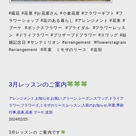
#蔵花 #花屋 #お花屋さん #小倉花屋 #フラワーギフト #フ
ラワーショップ #花のある暮らし #アレンジメント #花束 #
ブーケ
#ボックスフラワー
#ブライダル
#フラワーレッス
ン
#ドライフラワー #プリザーブドフラワー #スワッグ #結
婚記念日 #サンテミリオン #arrangement
#flowerstagram
#arrangement
#卒業 ミモザのリース #送別
3月レッスンのご案内
アレンジメント
,
お知らせ
,
お祝い
,
グリーン
,
シーズン
,
スワッグ
,
ドライフ
ラワー
,
フラワーズ
,
ミモザのリース
,
レッスン
,
入荷のお知らせ
,
卒業
,
季節
行事
,
花束
,
花束 ブーケ
,
送別
2024/02/25
3月レッスンの ご案内です