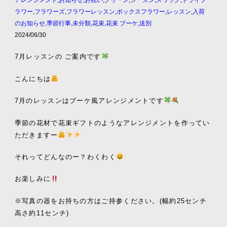
ラワー
,
フラワーズ
,
フラワーレッスン
,
ボックスフラワー
,
レッスン
,
入荷
のお知らせ
,
季節行事
,
未分類
,
花束
,
花束 ブーケ
,
送別
2024/06/30
7月レッスンの ご案内です
こんにちは
7月のレッスンはブーケ風アレンジメントです
季節の花材で花束ギフトのようなアレンジメントを作ってい
ただきますー
それってどんなのー？わくわく
お楽しみに
※写真の器をお持ちの方はご持参ください。(幅約25センチ
高さ約11センチ)