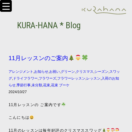
KURA-HANA * Blog
11月レッスンのご案内
アレンジメント
,
お知らせ
,
お祝い
,
グリーン
,
クリスマス
,
シーズン
,
スワッ
グ
,
ドライフラワー
,
フラワーズ
,
フラワーレッスン
,
レッスン
,
入荷のお知
らせ
,
季節行事
,
未分類
,
花束
,
花束 ブーケ
2024/10/27
11月レッスンの ご案内です
こんにちは
11月のレッスンは毎年好評のクリスマススワッグ