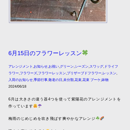
6月15日のフラワーレッスン
アレンジメント
,
お知らせ
,
お祝い
,
グリーン
,
シーズン
,
スワッグ
,
ドライフ
ラワー
,
フラワーズ
,
フラワーレッスン
,
プリザーブドフラワー
,
レッスン
,
入荷のお知らせ
,
季節行事
,
敬老の日
,
未分類
,
花束
,
花束 ブーケ
,
鉢物
2024/06/18
6月は大きさの違う器4つを使って紫陽花のアレンジメントを
作っています
梅雨のじめじめを吹き飛ばす爽やかなアレンジ