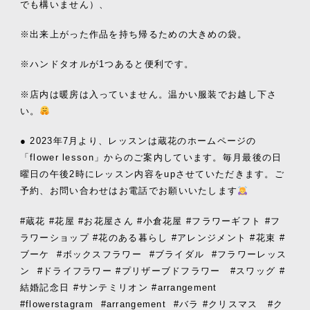
でも構いません）、
※出来上がった作品を持ち帰るための大きめの袋。
※ハンドタオルが1つあると便利です。
※店内は暖房は入っていません。温かい服装でお越し下さ
い。
● 2023年7月より、レッスンは蔵花のホームページの
「flower lesson」からのご案内しています。毎月最後の日
曜日の午後2時にレッスン内容をupさせていただきます。ご
予約、お問い合わせはお電話でお願いいたします
#蔵花 #花屋 #お花屋さん #小倉花屋 #フラワーギフト #フ
ラワーショップ #花のある暮らし #アレンジメント #花束 #
ブーケ
#ボックスフラワー
#ブライダル
#フラワーレッス
ン
#ドライフラワー #プリザーブドフラワー #スワッグ #
結婚記念日 #サンテミリオン #arrangement
#flowerstagram
#arrangement
#バラ #クリスマス #ク