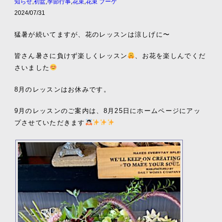
知らせ
,
初盆
,
季節行事
,
花束
,
花束 ブーケ
2024/07/31
猛暑が続いてますが、花のレッスンは涼しげに〜
皆さん暑さに負けず楽しくレッスン
、お花を楽しんでくだ
さいました
8月のレッスンはお休みです。
9月のレッスンのご案内は、8月25日にホームページにアッ
プさせていただきます