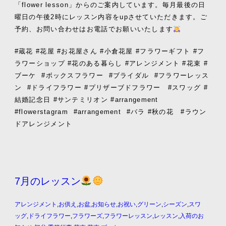
「flower lesson」からのご案内しています。毎月最後の日
曜日の午後2時にレッスン内容をupさせていただきます。ご
予約、お問い合わせはお電話でお願いいたします
#蔵花 #花屋 #お花屋さん #小倉花屋 #フラワーギフト #フ
ラワーショップ #花のある暮らし #アレンジメント #花束 #
ブーケ
#ボックスフラワー
#ブライダル
#フラワーレッス
ン
#ドライフラワー #プリザーブドフラワー #スワッグ #
結婚記念日 #サンテミリオン #arrangement
#flowerstagram
#arrangement
#バラ #秋の花 #ラウン
ドアレンジメント
7月のレッスン
アレンジメント
,
お供え
,
お盆
,
お知らせ
,
お祝い
,
グリーン
,
シーズン
,
スワ
ッグ
,
ドライフラワー
,
フラワーズ
,
フラワーレッスン
,
レッスン
,
入荷のお