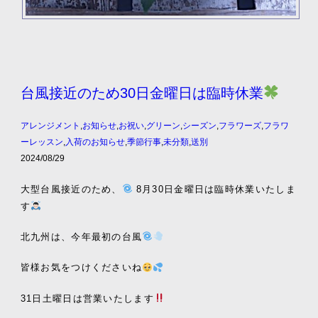
台風接近のため30日金曜日は臨時休業
アレンジメント
,
お知らせ
,
お祝い
,
グリーン
,
シーズン
,
フラワーズ
,
フラワ
ーレッスン
,
入荷のお知らせ
,
季節行事
,
未分類
,
送別
2024/08/29
大型台風接近のため、
8月30日金曜日は臨時休業いたしま
す
北九州は、今年最初の台風
皆様お気をつけくださいね
31日土曜日は営業いたします