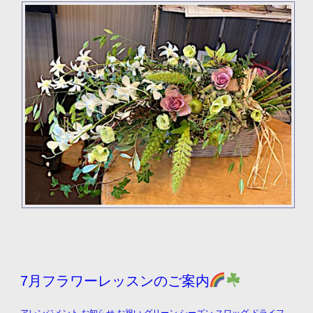
7月フラワーレッスンのご案内
アレンジメント
,
お知らせ
,
お祝い
,
グリーン
,
シーズン
,
スワッグ
,
ドライフ