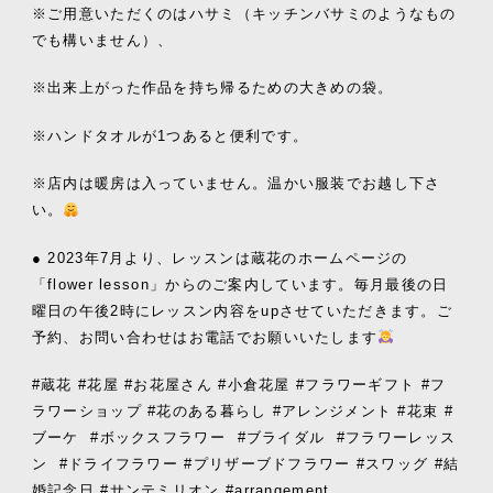
※ご用意いただくのはハサミ（キッチンバサミのようなもの
でも構いません）、
※出来上がった作品を持ち帰るための大きめの袋。
※ハンドタオルが1つあると便利です。
※店内は暖房は入っていません。温かい服装でお越し下さ
い。
● 2023年7月より、レッスンは蔵花のホームページの
「flower lesson」からのご案内しています。毎月最後の日
曜日の午後2時にレッスン内容をupさせていただきます。ご
予約、お問い合わせはお電話でお願いいたします
#蔵花 #花屋 #お花屋さん #小倉花屋 #フラワーギフト #フ
ラワーショップ #花のある暮らし #アレンジメント #花束 #
ブーケ
#ボックスフラワー
#ブライダル
#フラワーレッス
ン
#ドライフラワー #プリザーブドフラワー #スワッグ #結
婚記念日 #サンテミリオン #arrangement