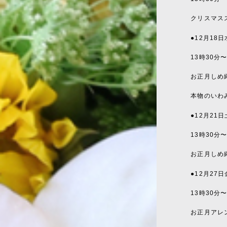
クリスマス
●12
月
18
日
13
時
30
分
お正月しめ
本物のいわ
●12
月
21
日
13
時
30
分
お正月しめ
●12
月
27
日
13
時
30
分
お正月アレ