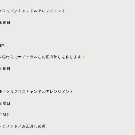
スワッグ／キャンドルアレンジメント
水曜日
〜
縄
?
み稲わらでナチュラルなお正月飾りを作ります
土曜日
〜
縄／クリスマスキャンドルアレンジメント
金曜日
〜
18
時
ンジメント／お正月しめ縄