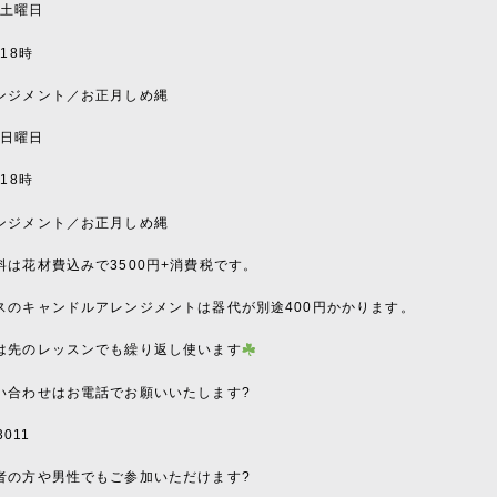
土曜日
〜
18
時
ンジメント／お正月しめ縄
日曜日
〜
18
時
ンジメント／お正月しめ縄
料は花材費込みで
3500
円
+
消費税です。
スのキャンドルアレンジメントは器代が別途
400
円かかります。
は先のレッスンでも繰り返し使います
い合わせはお電話でお願いいたします
?
3011
者の方や男性でもご参加いただけます
?