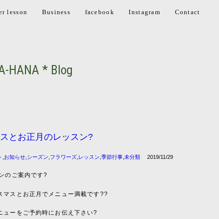
er lesson
Business
facebook
Instagram
Contact
A-HANA * Blog
スとお正月のレッスン?
ト
,
お知らせ
,
シーズン
,
フラワーズ
,
レッスン
,
季節行事
,
未分類
2019/11/29
ンのご案内です
?
スマスとお正月でメニュー満載です
??
ニューをご予約時にお伝え下さい
?