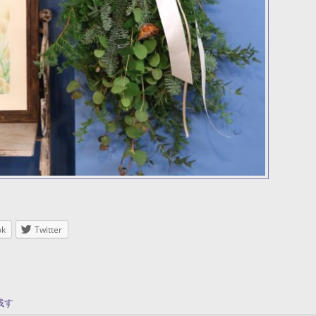
ok
Twitter
残す