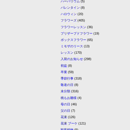
ハーバリウム
(5)
バレンタイン
(8)
ハロウィン
(20)
フラワーズ
(405)
フラワーレッスン
(36)
プリザーブドフラワー
(19)
ボックスフラワー
(65)
ミモザのリース
(13)
レッスン
(170)
入荷のお知らせ
(298)
初盆
(8)
卒業
(59)
季節行事
(318)
敬老の日
(8)
未分類
(316)
桃もお雛様
(4)
母の日
(46)
父の日
(7)
花束
(126)
花束 ブーケ
(121)
観葉植物
(5)