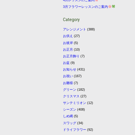
3月フラワーレッスンのご案内
Category
アレンジメント
(388)
お供え
(27)
お彼岸
(5)
お正月
(10)
お正月飾り
(7)
お盆
(9)
お知らせ
(431)
お祝い
(167)
お雛様
(7)
グリーン
(182)
クリスマス
(27)
サンテミリオン
(12)
シーズン
(408)
しめ縄
(5)
スワッグ
(34)
ドライフラワー
(92)