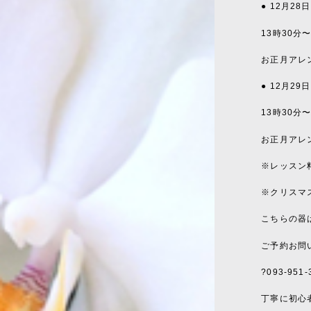
● 12
月
28
日
13
時
30
分
お正月アレ
● 12
月
29
日
13
時
30
分
お正月アレ
※
レッスン
※
クリスマ
こちらの器
ご予約お問
?
093-951-
丁寧に初心