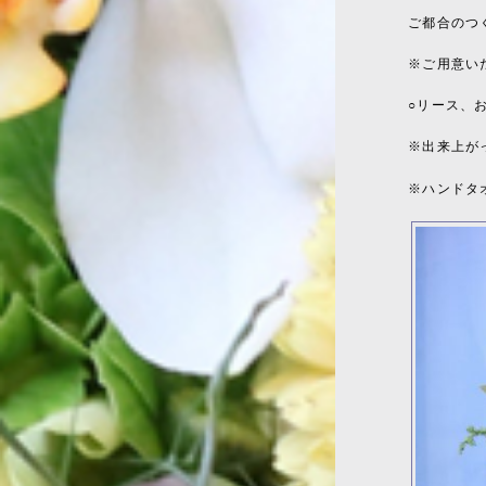
ご都合のつ
※
ご用意い
○
リース、
※
出来上が
※
ハンドタ