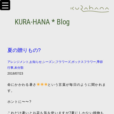
KURA-HANA * Blog
夏の贈りもの?
アレンジメント
,
お知らせ
,
シーズン
,
フラワーズ
,
ボックスフラワー
,
季節
行事
,
未分類
2018/07/23
命にかかわる暑さ
という言葉が毎日のように聞かれま
す。
ホントに〜〜?
これだけ暑いとお花も気を使いますが?夏にしかない植物も