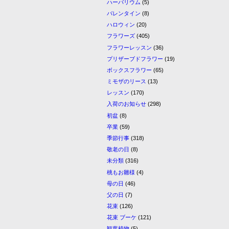
ハーバリウム
(5)
バレンタイン
(8)
ハロウィン
(20)
フラワーズ
(405)
フラワーレッスン
(36)
プリザーブドフラワー
(19)
ボックスフラワー
(65)
ミモザのリース
(13)
レッスン
(170)
入荷のお知らせ
(298)
初盆
(8)
卒業
(59)
季節行事
(318)
敬老の日
(8)
未分類
(316)
桃もお雛様
(4)
母の日
(46)
父の日
(7)
花束
(126)
花束 ブーケ
(121)
観葉植物
(5)