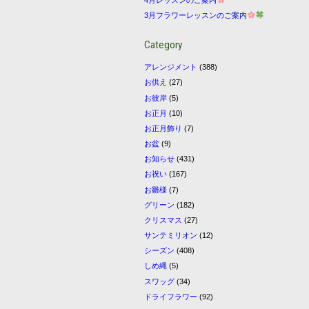
3月フラワーレッスンのご案内
Category
アレンジメント
(388)
お供え
(27)
お彼岸
(5)
お正月
(10)
お正月飾り
(7)
お盆
(9)
お知らせ
(431)
お祝い
(167)
お雛様
(7)
グリーン
(182)
クリスマス
(27)
サンテミリオン
(12)
シーズン
(408)
しめ縄
(5)
スワッグ
(34)
ドライフラワー
(92)