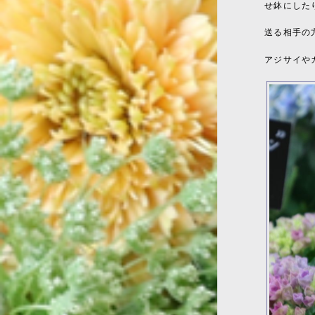
せ鉢にした
送る相手の
アジサイや