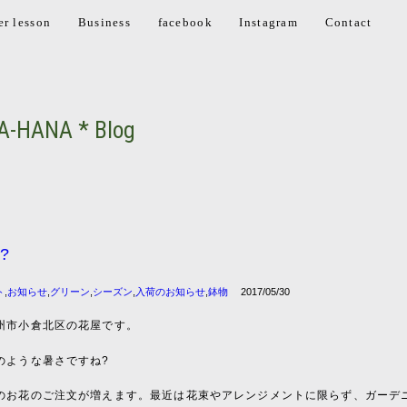
er lesson
Business
facebook
Instagram
Contact
A-HANA * Blog
?
ト
,
お知らせ
,
グリーン
,
シーズン
,
入荷のお知らせ
,
鉢物
2017/05/30
州市小倉北区の花屋です。
のような暑さですね?
のお花のご注文が増えます。最近は花束やアレンジメントに限らず、ガーデ