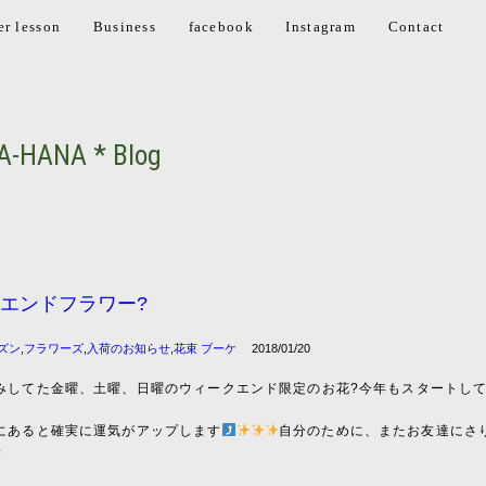
er lesson
Business
facebook
Instagram
Contact
A-HANA * Blog
エンドフラワー?
ズン
,
フラワーズ
,
入荷のお知らせ
,
花束 ブーケ
2018/01/20
みしてた金曜、土曜、日曜のウィークエンド限定のお花?今年もスタートし
にあると確実に運気がアップします
自分のために、またお友達にさ
?