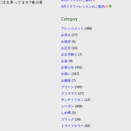
ご注文承ってます?春の香
3月フラワーレッスンのご案内
Category
アレンジメント
(388)
お供え
(27)
お彼岸
(5)
お正月
(10)
お正月飾り
(7)
お盆
(9)
お知らせ
(431)
お祝い
(167)
お雛様
(7)
グリーン
(182)
クリスマス
(27)
サンテミリオン
(12)
シーズン
(408)
しめ縄
(5)
スワッグ
(34)
ドライフラワー
(92)