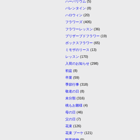
ハーバリウム
(5)
バレンタイン
(8)
ハロウィン
(20)
フラワーズ
(405)
フラワーレッスン
(36)
プリザーブドフラワー
(19)
ボックスフラワー
(65)
ミモザのリース
(13)
レッスン
(170)
入荷のお知らせ
(298)
初盆
(8)
卒業
(59)
季節行事
(318)
敬老の日
(8)
未分類
(316)
桃もお雛様
(4)
母の日
(46)
父の日
(7)
花束
(126)
花束 ブーケ
(121)
観葉植物
(5)