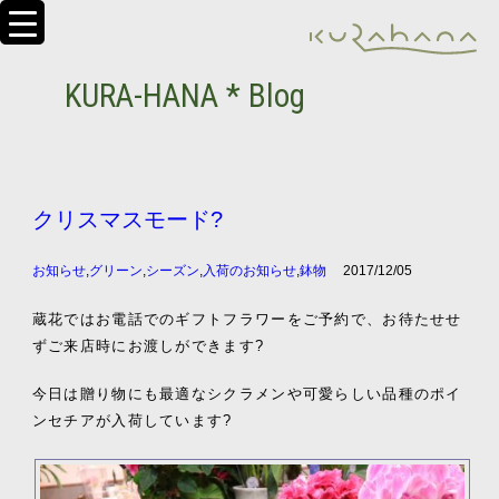
KURA-HANA * Blog
クリスマスモード?
お知らせ
,
グリーン
,
シーズン
,
入荷のお知らせ
,
鉢物
2017/12/05
蔵花ではお電話でのギフトフラワーをご予約で、お待たせせ
ずご来店時にお渡しができます?
今日は贈り物にも最適なシクラメンや可愛らしい品種のポイ
ンセチアが入荷しています?