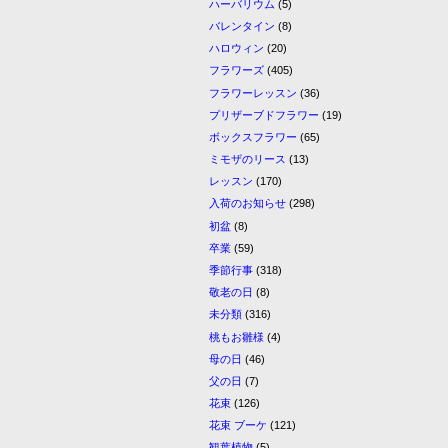
ハーバリウム
(5)
バレンタイン
(8)
ハロウィン
(20)
フラワーズ
(405)
フラワーレッスン
(36)
プリザーブドフラワー
(19)
ボックスフラワー
(65)
ミモザのリース
(13)
レッスン
(170)
入荷のお知らせ
(298)
初盆
(8)
卒業
(59)
季節行事
(318)
敬老の日
(8)
未分類
(316)
桃もお雛様
(4)
母の日
(46)
父の日
(7)
花束
(126)
花束 ブーケ
(121)
観葉植物
(5)