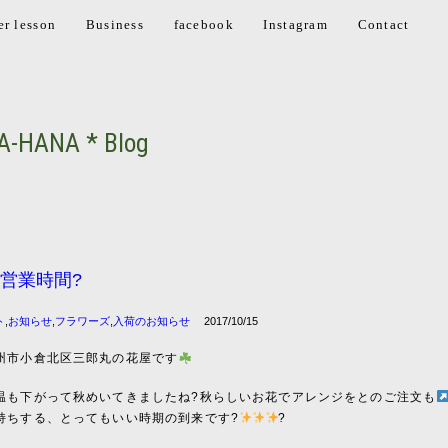
er lesson
Business
facebook
Instagram
Contact
A-HANA * Blog
営業時間?
ト
,
お知らせ
,
フラワーズ
,
入荷のお知らせ
2017/10/15
州市小倉北区三郎丸の花屋です
温も下がって秋めいてきましたね?秋らしいお花でアレンジをとのご注文も
持ちする、とってもいい時期の到来です?
?