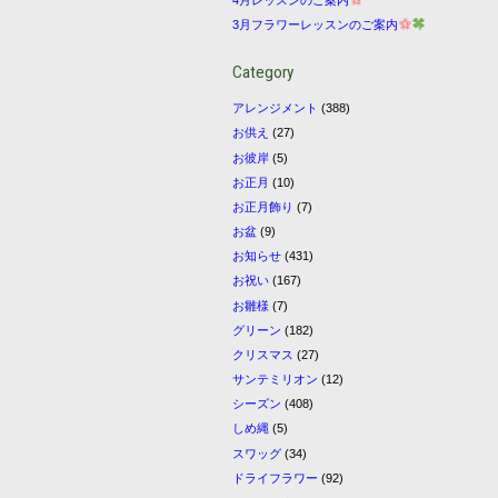
3月フラワーレッスンのご案内
Category
アレンジメント
(388)
お供え
(27)
お彼岸
(5)
お正月
(10)
お正月飾り
(7)
お盆
(9)
お知らせ
(431)
お祝い
(167)
お雛様
(7)
グリーン
(182)
クリスマス
(27)
サンテミリオン
(12)
シーズン
(408)
しめ縄
(5)
スワッグ
(34)
ドライフラワー
(92)