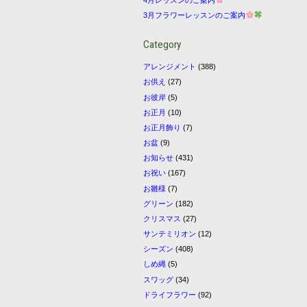
3月フラワーレッスンのご案内
Category
アレンジメント
(388)
お供え
(27)
お彼岸
(5)
お正月
(10)
お正月飾り
(7)
お盆
(9)
お知らせ
(431)
お祝い
(167)
お雛様
(7)
グリーン
(182)
クリスマス
(27)
サンテミリオン
(12)
シーズン
(408)
しめ縄
(5)
スワッグ
(34)
ドライフラワー
(92)