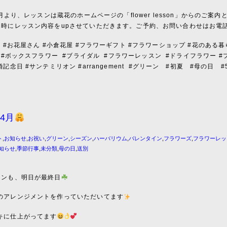
年7月より、レッスンは蔵花のホームページの「flower lesson」からのご
2時にレッスン内容をupさせていただきます。ご予約、お問い合わせはお電
屋 #お花屋さん #小倉花屋 #フラワーギフト #フラワーショップ #花のある暮
#ボックスフラワー
#ブライダル
#フラワーレッスン
#ドライフラワー #
記念日 #サンテミリオン #arrangement
#グリーン #初夏 #母の日 #
4月
ト
,
お知らせ
,
お祝い
,
グリーン
,
シーズン
,
ハーバリウム
,
バレンタイン
,
フラワーズ
,
フラワーレッ
知らせ
,
季節行事
,
未分類
,
母の日
,
送別
スンも、明日が最終日
のアレンジメントを作っていただいてます
キに仕上がってます