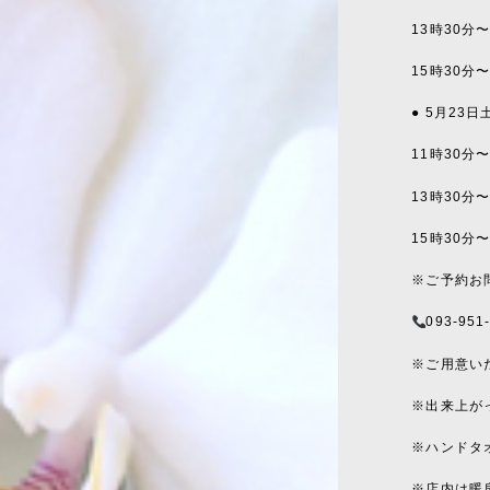
13時30分
15時30分
● 5月23
11時30分
13時30分
15時30分
※ご予約お
093-951
※ご用意い
※出来上が
※ハンドタ
※店内は暖