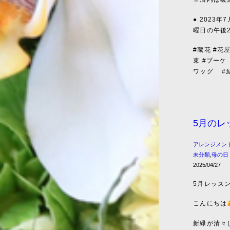
● 2023
曜日の午後
#蔵花 #花
束 #ブーケ
ワッグ
#
5月のレ
アレンジメン
未分類
,
母の日
2025/04/27
5月レッス
こんにちは
新緑が清々