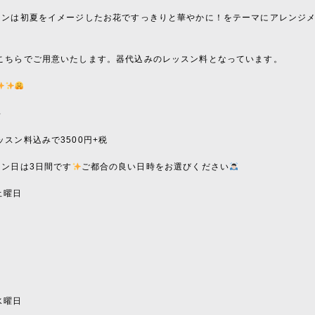
スンは初夏をイメージしたお花ですっきりと華やかに！をテーマにアレンジ
こちらでご用意いたします。器代込みのレッスン料となっています。
料
スン料込みで3500円+税
スン日は3日間です
ご都合の良い日時をお選びください
日土曜日
〜
〜
〜
日水曜日