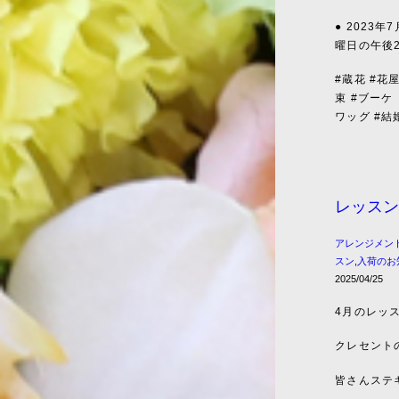
● 2023
曜日の午後
#蔵花 #花
束 #ブーケ
ワッグ #結婚
レッスン
アレンジメン
スン
,
入荷のお
2025/04/25
4月のレッ
クレセント
皆さんステ