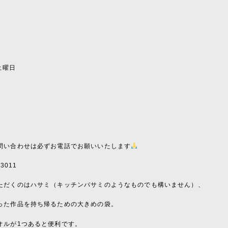
〜
〜
〜
日土曜日
〜
〜
〜
問い合わせは必ずお電話でお願いいたします
-3011
ただくのはハサミ（キッチンバサミのようなものでも構いません）、
った作品を持ち帰るための大きめの袋。
オルが1つあると便利です。