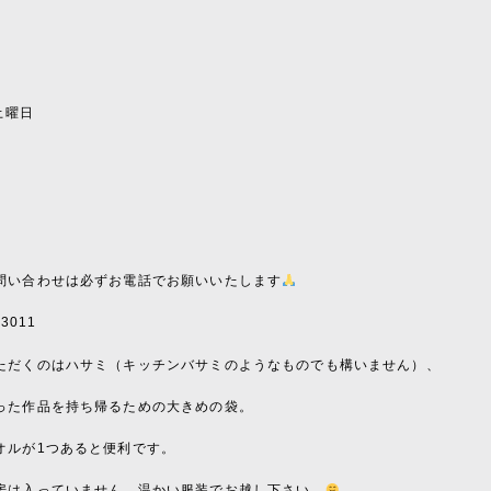
〜
〜
日土曜日
〜
〜
〜
問い合わせは必ずお電話でお願いいたします
-3011
ただくのはハサミ（キッチンバサミのようなものでも構いません）、
った作品を持ち帰るための大きめの袋。
オルが1つあると便利です。
房は入っていません。温かい服装でお越し下さい。