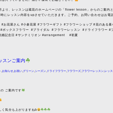
年7月より、レッスンは蔵花のホームページの「flower lesson」からのご
2時にレッスン内容をupさせていただきます。ご予約、お問い合わせはお電
屋 #お花屋さん #小倉花屋 #フラワーギフト #フラワーショップ #花のある暮
#ボックスフラワー
#ブライダル
#フラワーレッスン
#ドライフラワー #
結婚記念日 #サンテミリオン #arrangement #初夏
ッスンご案内
ト
,
お知らせ
,
お祝い
,
グリーン
,
シーズン
,
ドライフラワー
,
フラワーズ
,
フラワーレッスン
,
レッス
ンの ご案内です
しく気分も上がりますねb