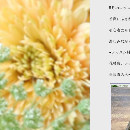
5月のレッ
初夏にふさ
初心者にも
楽しみなが
●レッスン
花材費、レッ
※写真のベ