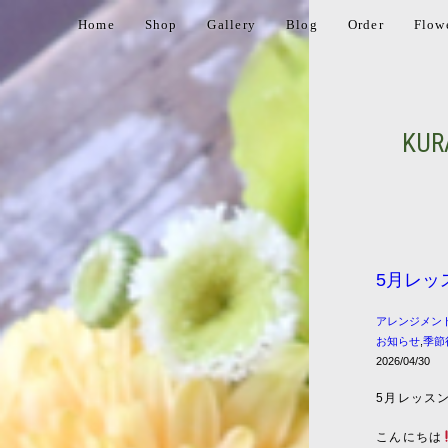
Home
Shop
Gallery
Blog
Order
Flow
KUR
5月レッ
アレンジメン
お知らせ
,
季節
2026/04/30
5月レッス
こんにちは