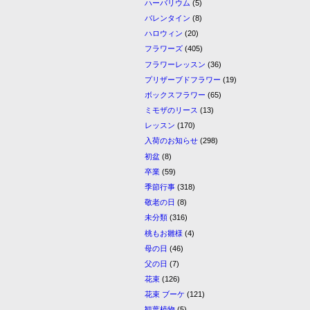
ハーバリウム
(5)
バレンタイン
(8)
ハロウィン
(20)
フラワーズ
(405)
フラワーレッスン
(36)
プリザーブドフラワー
(19)
ボックスフラワー
(65)
ミモザのリース
(13)
レッスン
(170)
入荷のお知らせ
(298)
初盆
(8)
卒業
(59)
季節行事
(318)
敬老の日
(8)
未分類
(316)
桃もお雛様
(4)
母の日
(46)
父の日
(7)
花束
(126)
花束 ブーケ
(121)
観葉植物
(5)