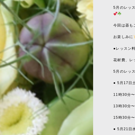
5月のレッ
今回は器も
お楽しみに
●レッスン
花材費、レッ
5月のレッ
● 5月17
11時30分
13時30分
15時30分
● 5月21