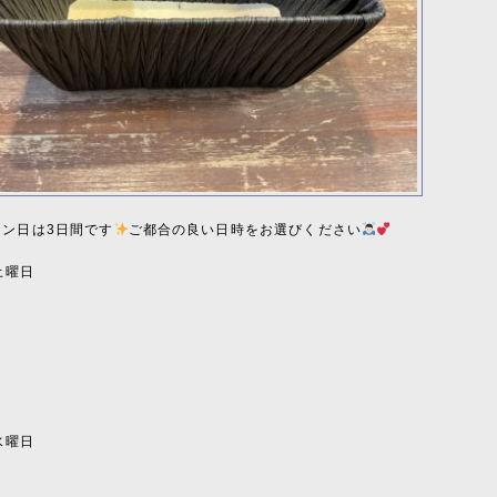
スン日は3日間です
ご都合の良い日時をお選びください
日土曜日
〜
〜
〜
日水曜日
〜