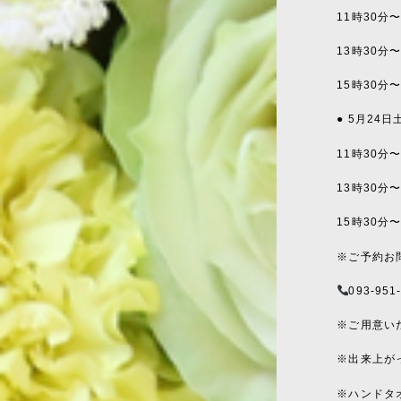
11時30分
13時30分
15時30分
● 5月24
11時30分
13時30分
15時30分
※ご予約お
093-951
※ご用意い
※出来上が
※ハンドタ