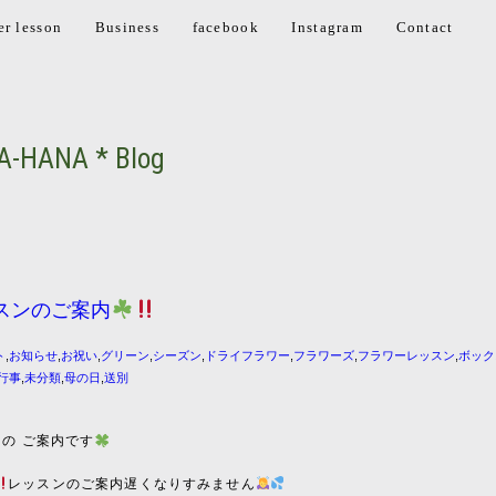
er lesson
Business
facebook
Instagram
Contact
A-HANA * Blog
スンのご案内
ト
,
お知らせ
,
お祝い
,
グリーン
,
シーズン
,
ドライフラワー
,
フラワーズ
,
フラワーレッスン
,
ボック
行事
,
未分類
,
母の日
,
送別
ンの ご案内です
レッスンのご案内遅くなりすみません