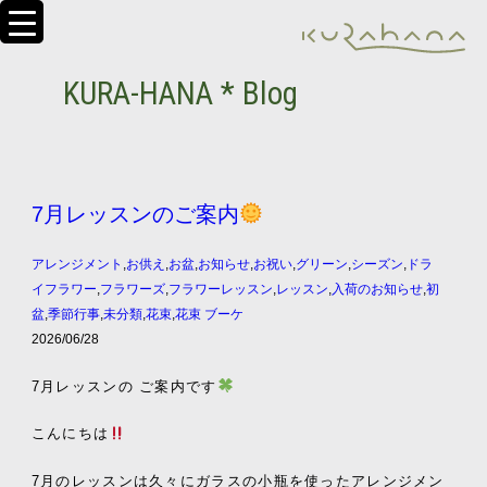
KURA-HANA * Blog
7月レッスンのご案内
アレンジメント
,
お供え
,
お盆
,
お知らせ
,
お祝い
,
グリーン
,
シーズン
,
ドラ
イフラワー
,
フラワーズ
,
フラワーレッスン
,
レッスン
,
入荷のお知らせ
,
初
盆
,
季節行事
,
未分類
,
花束
,
花束 ブーケ
2026/06/28
7月レッスンの ご案内です
こんにちは
7月のレッスンは久々にガラスの小瓶を使ったアレンジメン