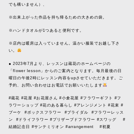
でも構いません）、
※出来上がった作品を持ち帰るための大きめの袋。
※ハンドタオルが1つあると便利です。
※店内は暖房は入っていません。温かい服装でお越し下さ
い。
● 2023年7月より、レッスンは蔵花のホームページの
「flower lesson」からのご案内となります。毎月最後の日
曜日の午後2時にレッスン内容をupさせていただきます。ご
予約、お問い合わせはお電話でお願いいたします
#蔵花 #花屋 #お花屋さん #小倉花屋 #フラワーギフト #フ
ラワーショップ #花のある暮らし #アレンジメント #花束 #
ブーケ
#ボックスフラワー
#ブライダル
#フラワーレッス
ン
#ドライフラワー #プリザーブドフラワー #スワッグ
#
結婚記念日 #サンテミリオン #arrangement #初夏