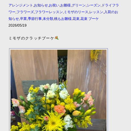
アレンジメント
,
お知らせ
,
お祝い
,
お雛様
,
グリーン
,
シーズン
,
ドライフラ
ワー
,
フラワーズ
,
フラワーレッスン
,
ミモザのリース
,
レッスン
,
入荷のお
知らせ
,
卒業
,
季節行事
,
未分類
,
桃もお雛様
,
花束
,
花束 ブーケ
2026/05/19
ミモザのクラッチブーケ