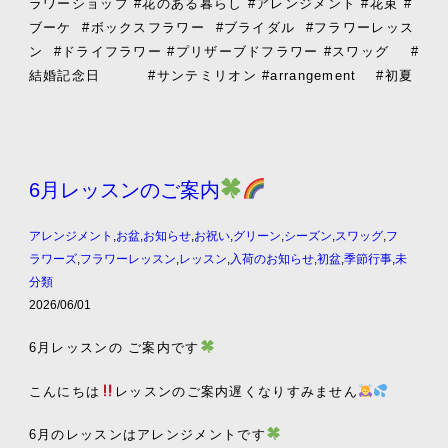
ラワーショップ #花のある暮らし #アレンジメント #花束 #
ブーケ
#ボックスフラワー
#ブライダル
#フラワーレッス
ン
#ドライフラワー #プリザーブドフラワー #スワッグ
#
結婚記念日 #サンテミリオン #arrangement #初夏
6月レッスンのご案内
アレンジメント
,
お盆
,
お知らせ
,
お祝い
,
グリーン
,
シーズン
,
スワッグ
,
フ
ラワーズ
,
フラワーレッスン
,
レッスン
,
入荷のお知らせ
,
初盆
,
季節行事
,
未
分類
2026/06/01
6月レッスンの ご案内です
こんにちは
レッスンのご案内遅くなりすみません
6月のレッスンはアレンジメントです