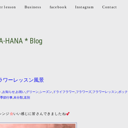
er lesson
Business
facebook
Instagram
Contact
A-HANA * Blog
ラワーレッスン風景
ト
,
お知らせ
,
お祝い
,
グリーン
,
シーズン
,
ドライフラワー
,
フラワーズ
,
フラワーレッスン
,
ボック
,
季節行事
,
未分類
,
送別
レンジ
いい感じに皆さんできましたね