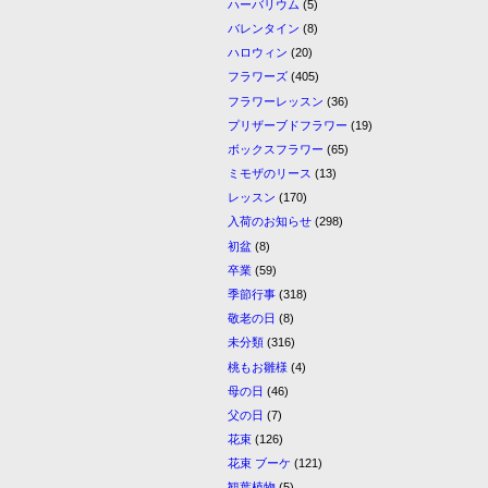
ハーバリウム
(5)
バレンタイン
(8)
ハロウィン
(20)
フラワーズ
(405)
フラワーレッスン
(36)
プリザーブドフラワー
(19)
ボックスフラワー
(65)
ミモザのリース
(13)
レッスン
(170)
入荷のお知らせ
(298)
初盆
(8)
卒業
(59)
季節行事
(318)
敬老の日
(8)
未分類
(316)
桃もお雛様
(4)
母の日
(46)
父の日
(7)
花束
(126)
花束 ブーケ
(121)
観葉植物
(5)