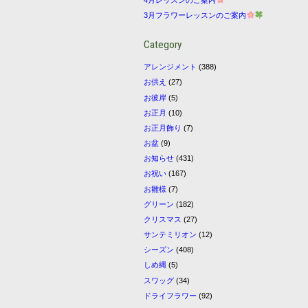
3月フラワーレッスンのご案内
Category
アレンジメント
(388)
お供え
(27)
お彼岸
(5)
お正月
(10)
お正月飾り
(7)
お盆
(9)
お知らせ
(431)
お祝い
(167)
お雛様
(7)
グリーン
(182)
クリスマス
(27)
サンテミリオン
(12)
シーズン
(408)
しめ縄
(5)
スワッグ
(34)
ドライフラワー
(92)