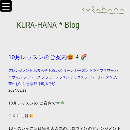
KURA-HANA * Blog
10月レッスンのご案内
アレンジメント
,
お知らせ
,
お祝い
,
グリーン
,
シーズン
,
ドライフラワー
,
ハ
ロウィン
,
フラワーズ
,
フラワーレッスン
,
ボックスフラワー
,
レッスン
,
入
荷のお知らせ
,
季節行事
,
未分類
2024/09/28
10月レッスンの ご案内です
こんにちは
10月のレッスンは毎年大人気のハロウィンのアレンジメント