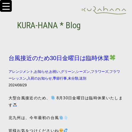
KURA-HANA * Blog
台風接近のため30日金曜日は臨時休業
アレンジメント
,
お知らせ
,
お祝い
,
グリーン
,
シーズン
,
フラワーズ
,
フラワ
ーレッスン
,
入荷のお知らせ
,
季節行事
,
未分類
,
送別
2024/08/29
大型台風接近のため、
8月30日金曜日は臨時休業いたしま
す
北九州は、今年最初の台風
皆様お気をつけくださいね