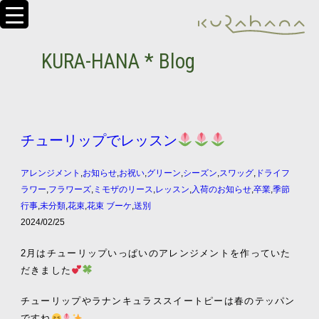
KURA-HANA * Blog
チューリップでレッスン
アレンジメント
,
お知らせ
,
お祝い
,
グリーン
,
シーズン
,
スワッグ
,
ドライフ
ラワー
,
フラワーズ
,
ミモザのリース
,
レッスン
,
入荷のお知らせ
,
卒業
,
季節
行事
,
未分類
,
花束
,
花束 ブーケ
,
送別
2024/02/25
2月はチューリップいっぱいのアレンジメントを作っていた
だきました
チューリップやラナンキュラススイートピーは春のテッパン
ですね