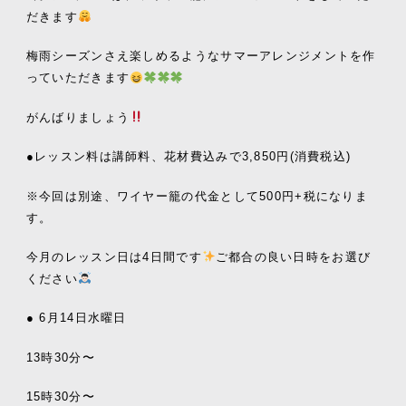
だきます
梅雨シーズンさえ楽しめるようなサマーアレンジメントを作
っていただきます
がんばりましょう
●
レッスン料は講師料、花材費込みで
3,850
円
(
消費税込
)
※
今回は別途、ワイヤー籠の代金として
500
円
+
税になりま
す。
今月のレッスン日は
4
日間です
ご都合の良い日時をお選び
ください
● 6
月
14
日水曜日
13
時
30
分〜
15
時
30
分〜