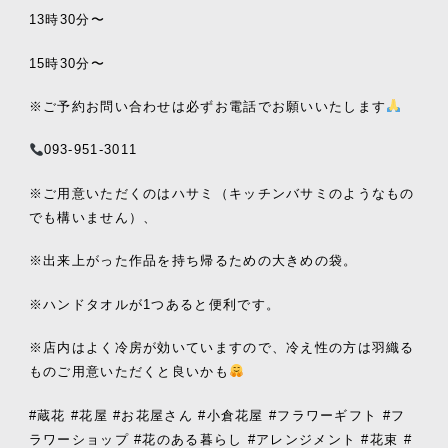
13
時
30
分〜
15
時
30
分〜
※
ご予約お問い合わせは必ずお電話でお願いいたします
093-951-3011
※
ご用意いただくのはハサミ（キッチンバサミのようなもの
でも構いません）、
※
出来上がった作品を持ち帰るための大きめの袋。
※
ハンドタオルが
1
つあると便利です。
※
店内はよく冷房が効いていますので、冷え性の方は羽織る
ものご用意いただくと良いかも
#
蔵花
#
花屋
#
お花屋さん
#
小倉花屋
#
フラワーギフト
#
フ
ラワーショップ
#
花のある暮らし
#
アレンジメント
#
花束
#