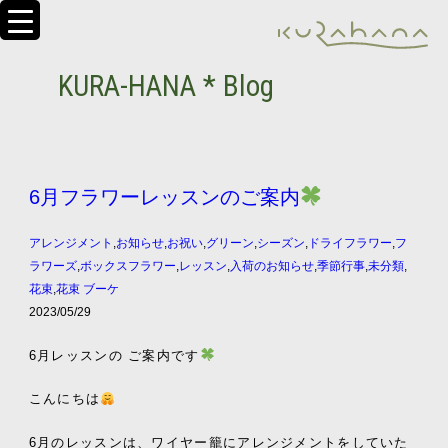
KURA-HANA * Blog
6月フラワーレッスンのご案内
アレンジメント
,
お知らせ
,
お祝い
,
グリーン
,
シーズン
,
ドライフラワー
,
フ
ラワーズ
,
ボックスフラワー
,
レッスン
,
入荷のお知らせ
,
季節行事
,
未分類
,
花束
,
花束 ブーケ
2023/05/29
6
月レッスンの
ご案内です
こんにちは
6
月のレッスンは、ワイヤー籠にアレンジメントをしていた