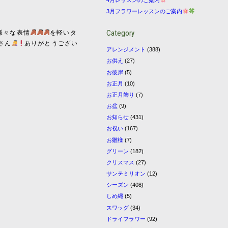
3月フラワーレッスンのご案内
Category
様々な表情
を軽いタ
さん
ありがとうござい
アレンジメント
(388)
お供え
(27)
お彼岸
(5)
お正月
(10)
お正月飾り
(7)
お盆
(9)
お知らせ
(431)
お祝い
(167)
お雛様
(7)
グリーン
(182)
クリスマス
(27)
サンテミリオン
(12)
シーズン
(408)
しめ縄
(5)
スワッグ
(34)
ドライフラワー
(92)