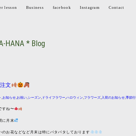
er lesson
Business
facebook
Instagram
Contact
A-HANA * Blog
ご注文
ト
,
お知らせ
,
お祝い
,
シーズン
,
ドライフラワー
,
ハロウィン
,
フラワーズ
,
入荷のお知らせ
,
季節行
ですね〜
間に月末
いのお花などなど月末は特にバタバタしております