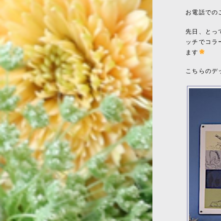
お電話での
先日、とっ
ッチでコラ
ます
こちらのデ