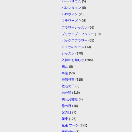
ハーバリウム
(5)
バレンタイン
(8)
ハロウィン
(20)
フラワーズ
(405)
フラワーレッスン
(36)
プリザーブドフラワー
(19)
ボックスフラワー
(65)
ミモザのリース
(13)
レッスン
(170)
入荷のお知らせ
(298)
初盆
(8)
卒業
(59)
季節行事
(318)
敬老の日
(8)
未分類
(316)
桃もお雛様
(4)
母の日
(46)
父の日
(7)
花束
(126)
花束 ブーケ
(121)
観葉植物
(5)