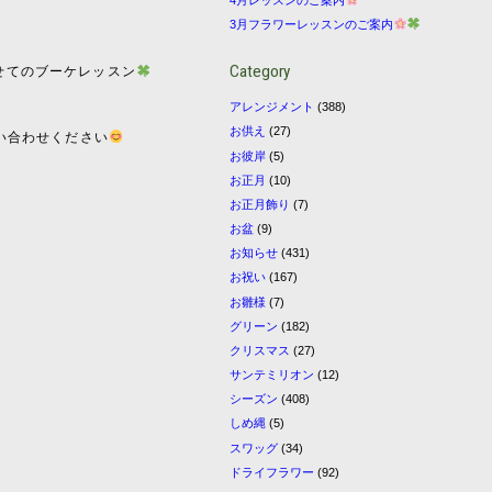
3月フラワーレッスンのご案内
Category
せてのブーケレッスン
アレンジメント
(388)
お供え
(27)
い合わせください
お彼岸
(5)
お正月
(10)
お正月飾り
(7)
お盆
(9)
お知らせ
(431)
お祝い
(167)
お雛様
(7)
グリーン
(182)
クリスマス
(27)
サンテミリオン
(12)
シーズン
(408)
しめ縄
(5)
スワッグ
(34)
ドライフラワー
(92)