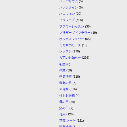
ハーバリウム
(5)
バレンタイン
(8)
ハロウィン
(20)
フラワーズ
(405)
フラワーレッスン
(36)
プリザーブドフラワー
(19)
ボックスフラワー
(65)
ミモザのリース
(13)
レッスン
(170)
入荷のお知らせ
(298)
初盆
(8)
卒業
(59)
季節行事
(318)
敬老の日
(8)
未分類
(316)
桃もお雛様
(4)
母の日
(46)
父の日
(7)
花束
(126)
花束 ブーケ
(121)
観葉植物
(5)