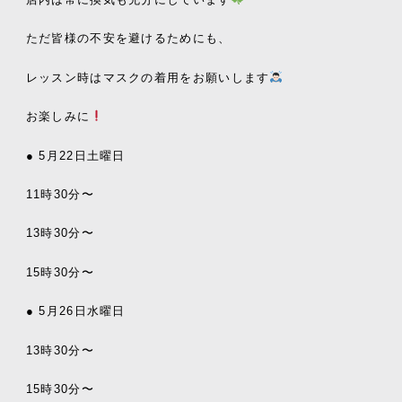
ただ皆様の不安を避けるためにも、
レッスン時はマスクの着用をお願いします
お楽しみに
● 5
月22
日土曜日
11時30分〜
13
時
30
分〜
15
時
30
分〜
● 5
月26
日水曜日
13
時
30
分〜
15
時
30
分〜