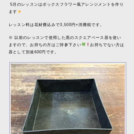
5
月のレッスンはボックスフラワー風アレンジメントを作り
ます
レッスン料は花材費込みで
3
,
500
円
+
消費税です。
※ 以前のレッスンで使用した黒のスクエアベース器を使い
ますので、お持ちの方はご持参下さい
お持ちでない方は
器として別途600円です。