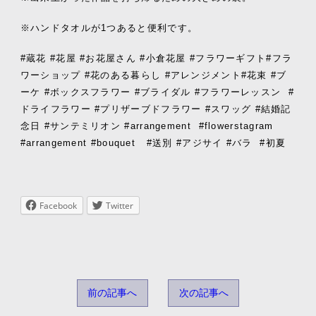
※
ハンドタオルが
1
つあると便利です。
#
蔵花
#
花屋
#
お花屋さん
#
小倉花屋
#
フラワーギフト
#
フラ
ワーショップ
#
花のある暮らし
#
アレンジメント
#
花束
#
ブ
ーケ
#
ボックスフラワー
#
ブライダル
#
フラワーレッスン
#
ドライフラワー
#
プリザーブドフラワー
#
スワッグ
#
結婚記
念日
#
サンテミリオン
#arrangement
#flowerstagram
#arrangement #bouquet
#
送別
#アジサイ
#バラ
#初夏
Facebook
Twitter
前の記事へ
次の記事へ