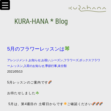
KURA-HANA * Blog
5月のフラワーレッスンは
アレンジメント
,
お知らせ
,
お祝い
,
シーズン
,
フラワーズ
,
ボックスフラワ
ー
,
レッスン
,
入荷のお知らせ
,
季節行事
,
未分類
2021/05/13
5
月レッスンの
ご案内です
お待たせしました
5月は、第4週目の 土曜日からです
ご確認ください