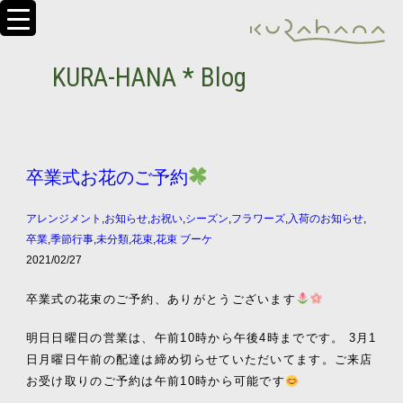
KURA-HANA * Blog
卒業式お花のご予約
アレンジメント
,
お知らせ
,
お祝い
,
シーズン
,
フラワーズ
,
入荷のお知らせ
,
卒業
,
季節行事
,
未分類
,
花束
,
花束 ブーケ
2021/02/27
卒業式の花束のご予約、ありがとうございます
明日日曜日の営業は、午前10時から午後4時までです。 3月1
日月曜日午前の配達は締め切らせていただいてます。ご来店
お受け取りのご予約は午前10時から可能です