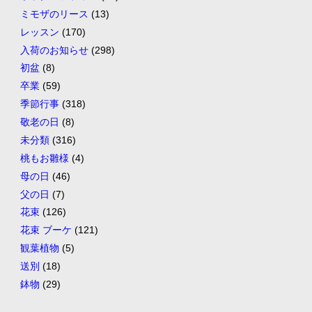
ミモザのリース
(13)
レッスン
(170)
入荷のお知らせ
(298)
初盆
(8)
卒業
(59)
季節行事
(318)
敬老の日
(8)
未分類
(316)
桃もお雛様
(4)
母の日
(46)
父の日
(7)
花束
(126)
花束 ブーケ
(121)
観葉植物
(5)
送別
(18)
鉢物
(29)