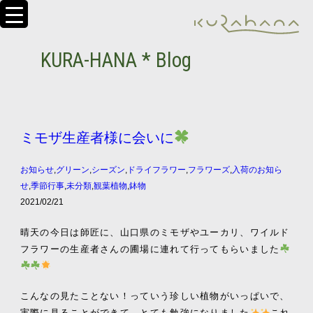
KURA-HANA * Blog
ミモザ生産者様に会いに
お知らせ
,
グリーン
,
シーズン
,
ドライフラワー
,
フラワーズ
,
入荷のお知ら
せ
,
季節行事
,
未分類
,
観葉植物
,
鉢物
2021/02/21
晴天の今日は師匠に、山口県のミモザやユーカリ、ワイルド
フラワーの生産者さんの圃場に連れて行ってもらいました
こんなの見たことない！っていう珍しい植物がいっぱいで、
実際に見ることができて、とても勉強になりました
これ