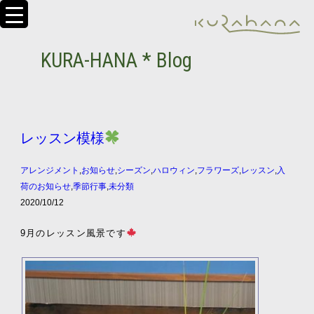
KURA-HANA * Blog
レッスン模様
アレンジメント
,
お知らせ
,
シーズン
,
ハロウィン
,
フラワーズ
,
レッスン
,
入
荷のお知らせ
,
季節行事
,
未分類
2020/10/12
9月のレッスン風景です