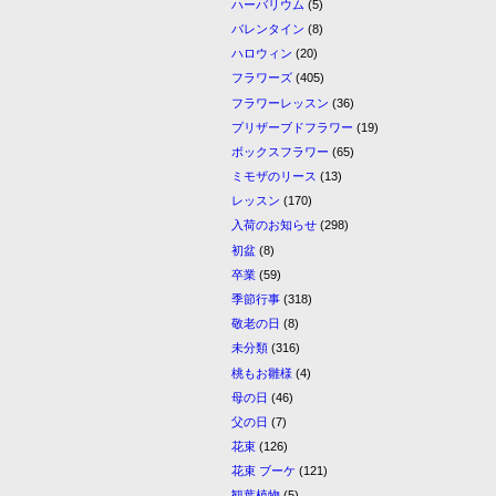
ハーバリウム
(5)
バレンタイン
(8)
ハロウィン
(20)
フラワーズ
(405)
フラワーレッスン
(36)
プリザーブドフラワー
(19)
ボックスフラワー
(65)
ミモザのリース
(13)
レッスン
(170)
入荷のお知らせ
(298)
初盆
(8)
卒業
(59)
季節行事
(318)
敬老の日
(8)
未分類
(316)
桃もお雛様
(4)
母の日
(46)
父の日
(7)
花束
(126)
花束 ブーケ
(121)
観葉植物
(5)