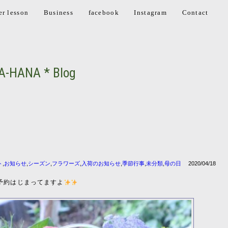
er lesson
Business
facebook
Instagram
Contact
A-HANA * Blog
ト
,
お知らせ
,
シーズン
,
フラワーズ
,
入荷のお知らせ
,
季節行事
,
未分類
,
母の日
2020/04/18
予約はじまってますよ