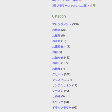
3月フラワーレッスンのご案内
Category
アレンジメント
(388)
お供え
(27)
お彼岸
(5)
お正月
(10)
お正月飾り
(7)
お盆
(9)
お知らせ
(431)
お祝い
(167)
お雛様
(7)
グリーン
(182)
クリスマス
(27)
サンテミリオン
(12)
シーズン
(408)
しめ縄
(5)
スワッグ
(34)
ドライフラワー
(92)