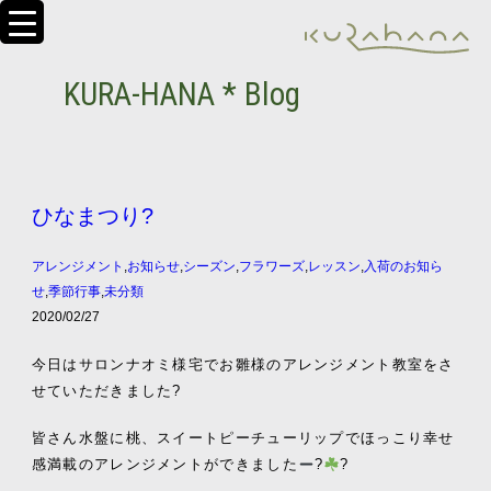
KURA-HANA * Blog
ひなまつり?
アレンジメント
,
お知らせ
,
シーズン
,
フラワーズ
,
レッスン
,
入荷のお知ら
せ
,
季節行事
,
未分類
2020/02/27
今日はサロンナオミ様宅でお雛様のアレンジメント教室をさ
せていただきました?
皆さん水盤に桃、スイートピーチューリップでほっこり幸せ
感満載のアレンジメントができました
?
?