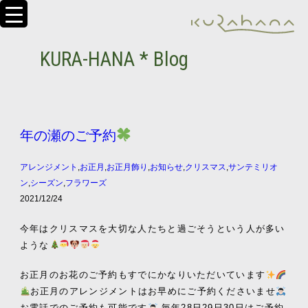
KURA-HANA * Blog
年の瀬のご予約
アレンジメント
,
お正月
,
お正月飾り
,
お知らせ
,
クリスマス
,
サンテミリオ
ン
,
シーズン
,
フラワーズ
2021/12/24
今年はクリスマスを大切な人たちと過ごそうという人が多い
ような
お正月のお花のご予約もすでにかなりいただいています
お正月のアレンジメントはお早めにご予約くださいませ
お電話でのご予約も可能です
毎年28日29日30日はご予約