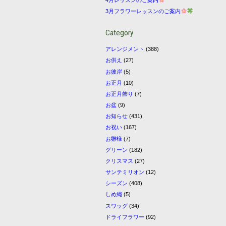
3月フラワーレッスンのご案内
Category
アレンジメント
(388)
お供え
(27)
お彼岸
(5)
お正月
(10)
お正月飾り
(7)
お盆
(9)
お知らせ
(431)
お祝い
(167)
お雛様
(7)
グリーン
(182)
クリスマス
(27)
サンテミリオン
(12)
シーズン
(408)
しめ縄
(5)
スワッグ
(34)
ドライフラワー
(92)