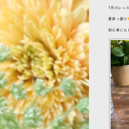
7月のレッ
夏真っ盛り
初心者にも