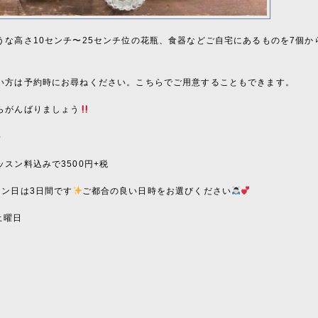
うな高さ10センチ〜25センチ位の花瓶、食器などご自宅にあるものを7個か
い方は予約時にお尋ねください。こちらでご用意することもできます。
らがんばりましょう
料
スン料込みで3500円+税
スン日は3日間です
ご都合の良い日時をお選びください
日土曜日
〜
〜
〜