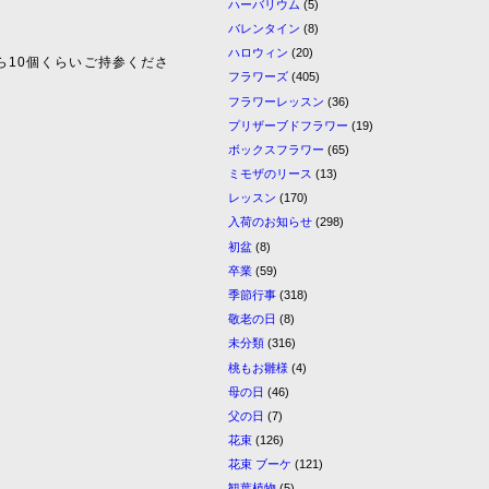
ハーバリウム
(5)
バレンタイン
(8)
ハロウィン
(20)
ら10個くらいご持参くださ
フラワーズ
(405)
フラワーレッスン
(36)
プリザーブドフラワー
(19)
ボックスフラワー
(65)
ミモザのリース
(13)
レッスン
(170)
入荷のお知らせ
(298)
初盆
(8)
卒業
(59)
季節行事
(318)
敬老の日
(8)
未分類
(316)
桃もお雛様
(4)
母の日
(46)
父の日
(7)
花束
(126)
花束 ブーケ
(121)
観葉植物
(5)