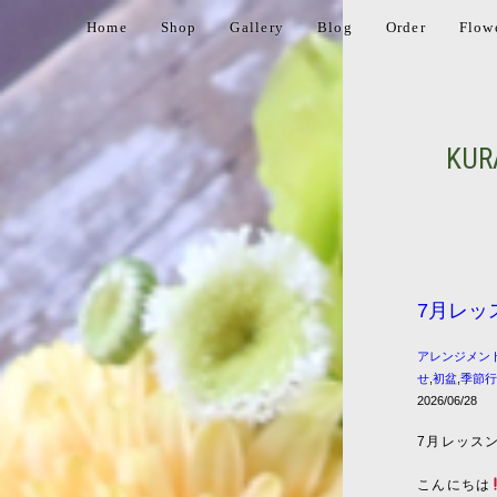
Home
Shop
Gallery
Blog
Order
Flow
KUR
7月レッ
アレンジメン
せ
,
初盆
,
季節
2026/06/28
7月レッス
こんにちは