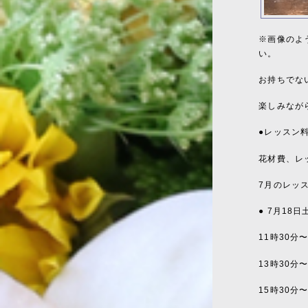
※画像のよ
い。
お持ちでな
楽しみなが
●レッスン
花材費、レッ
7月のレッ
● 7月18
11時30分
13時30分
15時30分