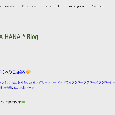
er lesson
Business
facebook
Instagram
Contact
A-HANA * Blog
スンのご案内
ト
,
お供え
,
お盆
,
お知らせ
,
お祝い
,
グリーン
,
シーズン
,
ドライフラワー
,
フラワーズ
,
フラワーレ
行事
,
未分類
,
花束
,
花束 ブーケ
ンの ご案内です