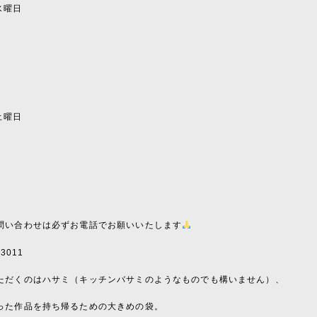
日水曜日
〜
〜
〜
日土曜日
〜
〜
〜
問い合わせは必ずお電話でお願いいたします
-3011
ただくのはハサミ（キッチンバサミのようなものでも構いません）、
った作品を持ち帰るための大きめの袋。