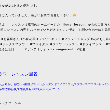
オルが1つあると便利です。
房は入っていません。温かい服装でお越し下さい。
年7月より、レッスンは蔵花のホームページの「flower lesson」からのご
2時にレッスン内容をupさせていただきます。ご予約、お問い合わせはお電
屋 #お花屋さん #小倉花屋 #フラワーギフト #フラワーショップ #花のある暮
#ボックスフラワー
#ブライダル
#フラワーレッスン
#ドライフラワー #
結婚記念日 #サンテミリオン #arrangement #初夏
ラワーレッスン風景
ト
,
お知らせ
,
お祝い
,
お雛様
,
グリーン
,
シーズン
,
ドライフラワー
,
フラワーズ
,
フラワーレッスン
卒業
,
季節行事
,
未分類
,
桃もお雛様
,
花束
,
花束 ブーケ
ラッチブーケ