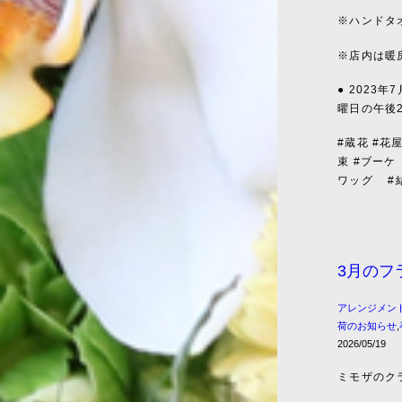
※ハンドタ
※店内は暖
● 2023
曜日の午後
#蔵花 #花
束 #ブーケ
ワッグ
#
3月のフ
アレンジメン
荷のお知らせ
,
2026/05/19
ミモザのク