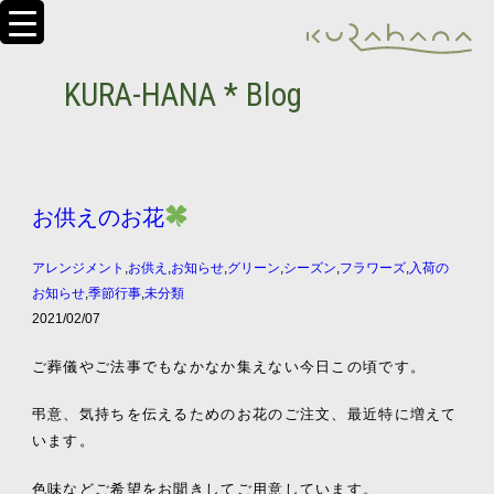
KURA-HANA * Blog
お供えのお花
アレンジメント
,
お供え
,
お知らせ
,
グリーン
,
シーズン
,
フラワーズ
,
入荷の
お知らせ
,
季節行事
,
未分類
2021/02/07
ご葬儀やご法事でもなかなか集えない今日この頃です。
弔意、気持ちを伝えるためのお花のご注文、最近特に増えて
います。
色味などご希望をお聞きしてご用意しています。